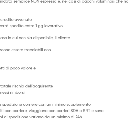
mandata semplice NON espressa e, nei casi di pacchi voluminosi che n
ccredito avvenuto.
verrà spedito entro 1 gg lavorativo.
aso in cui non sia disponibile, il cliente
sono essere tracciabili con
tti di poco valore e
totale rischio dell’acquirente
messi rimborsi
 una spedizione corriere con un minimo supplemento
diti con corriere, viaggiano con corrieri SDA o BRT e sono
 tempi di spedizione variano da un minimo di 24h