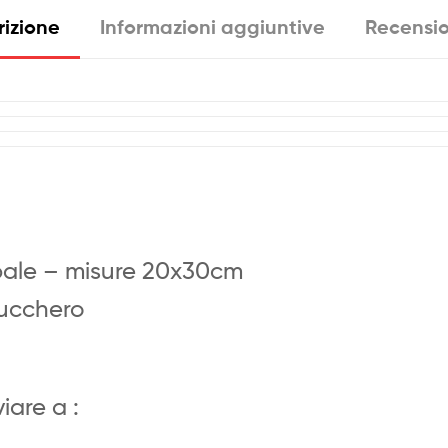
quantità
rizione
Informazioni aggiuntive
Recensio
pale – misure 20x30cm
Zucchero
iare a :