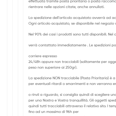
effettuata tramite posta prioritaria o posta racco
rientrare nelle opzioni citate, anche annullati.
La spedizione dell’articolo acquistato avverrà ad a
Ogni articolo acquistato, se disponibile nel negozio 
Nel 90% dei casi i prodotti sono tutti disponibili. Nel c
verrà contattato immediatamente . Le spedizioni pos
corriere espresso
24/48h oppure non tracciabili (solitamente per ogge
peso non superiore ai 250gr).
La spedizione NON tracciabile (Posta Prioritaria) è a 
per eventuali ritardi o smarrimenti e non verranno e
o rinvii a riguardo, si consiglia quindi di scegliere
per una Nostra e Vostra tranquillità. Gli oggetti spe
quindi tutti tracciabili attraverso il relativo sito. I
fino ad un massimo di 96h per