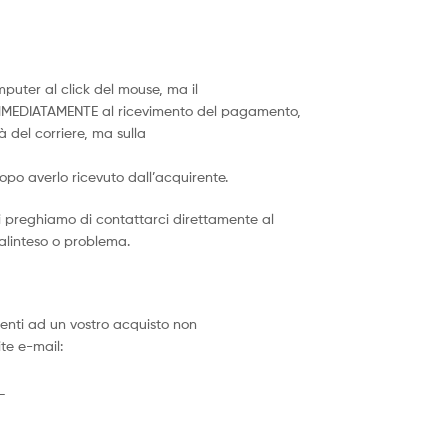
puter al click del mouse, ma il
IMMEDIATAMENTE al ricevimento del pagamento,
 del corriere, ma sulla
dopo averlo ricevuto dall’acquirente.
vi preghiamo di contattarci direttamente al
malinteso o problema.
erenti ad un vostro acquisto non
te e-mail:
_