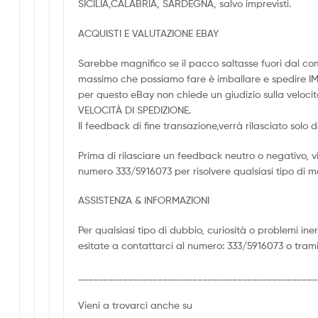
SICILIA,CALABRIA, SARDEGNA, salvo imprevisti.
ACQUISTI E VALUTAZIONE EBAY
Sarebbe magnifico se il pacco saltasse fuori dal com
massimo che possiamo fare è imballare e spedire 
per questo eBay non chiede un giudizio sulla velocità
VELOCITÀ DI SPEDIZIONE.
Il feedback di fine transazione,verrà rilasciato solo 
Prima di rilasciare un feedback neutro o negativo, 
numero 333/5916073 per risolvere qualsiasi tipo di 
ASSISTENZA & INFORMAZIONI
Per qualsiasi tipo di dubbio, curiosità o problemi in
esitate a contattarci al numero: 333/5916073 o trami
________________________________________________
Vieni a trovarci anche su