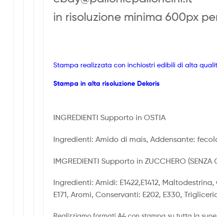
in risoluzione minima 600px per
Stampa realizzata con inchiostri edibili di alta quali
Stampa in alta risoluzione Dekoris
INGREDIENTI Supporto in OSTIA
Ingredienti: Amido di mais, Addensante: fecola
IMGREDIENTI Supporto in ZUCCHERO (SENZA 
Ingredienti: Amidi: E1422,E1412, Maltodestrina,
E171, Aromi, Conservanti: E202, E330, Triglicer
Realizziamo formati A4 con stampa su tutta la super