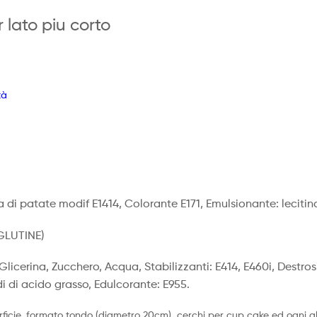
 lato piu corto
tà
 di patate modif E1414, Colorante E171, Emulsionante: lecitina
GLUTINE)
 Glicerina, Zucchero, Acqua, Stabilizzanti: E414, E460i, Destros
idi di acido grasso, Edulcorante: E955.
ficie, formato tondo (diametro 20cm), cerchi per cup cake ed ogni al