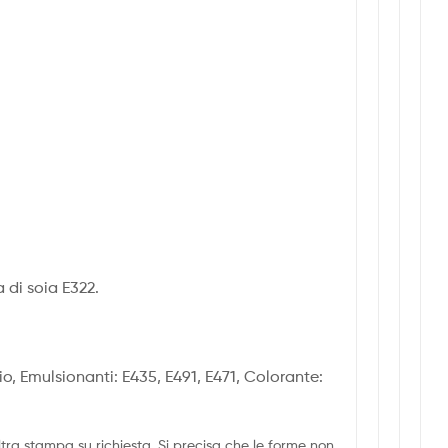
 di soia E322.
io, Emulsionanti: E435, E491, E471, Colorante:
tra stampa su richiesta. Si precisa che le forme non