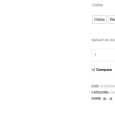
di
Cialda
prezzo:
da
Ostia
Pa
4,50 €
a
Upload an im
6,50 €
Cialda
MASHA
E
L'ORSO
Compare
Decorazione
Torta
Ostia
COD:
25242529
o
CATEGORIA:
CIA
Zucchero
Face
T
SHARE:
PERSONALIZZ
FOTO
h