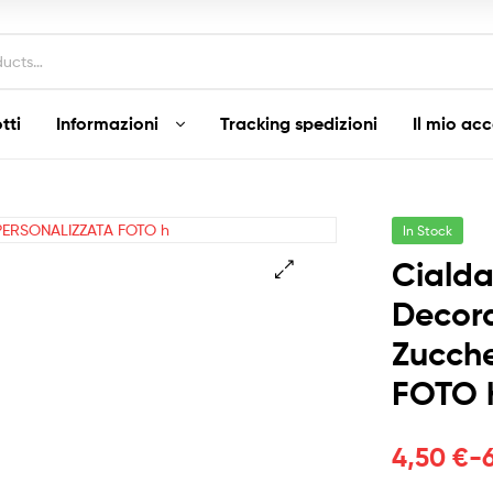
tti
Informazioni
Tracking spedizioni
Il mio ac
In Stock
Ciald
Decora
Zucch
FOTO 
Fascia
4,50
€
-