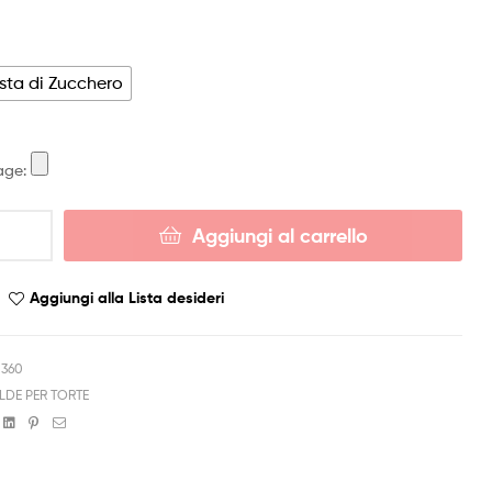
sta di Zucchero
age:
Aggiungi al carrello
Aggiungi alla Lista desideri
0360
LDE PER TORTE
book
witter
Linkedin
Pinterest
Email
ATA