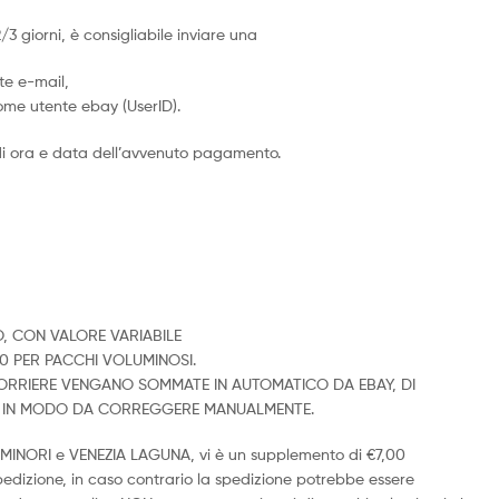
giorni, è consigliabile inviare una
te e-mail,
ome utente ebay (UserID).
i ora e data dell’avvenuto pagamento.
O, CON VALORE VARIABILE
00 PER PACCHI VOLUMINOSI.
 CORRIERE VENGANO SOMMATE IN AUTOMATICO DA EBAY, DI
O, IN MODO DA CORREGGERE MANUALMENTE.
LE MINORI e VENEZIA LAGUNA, vi è un supplemento di €7,00
spedizione, in caso contrario la spedizione potrebbe essere