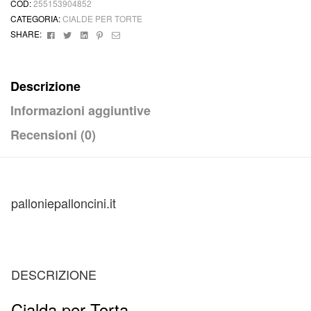
COD:
255153904852
Ostia
CATEGORIA:
CIALDE PER TORTE
Zucchero
Facebook
Twitter
Linkedin
Pinterest
Email
SHARE:
quantità
Descrizione
Informazioni aggiuntive
Recensioni (0)
palloniepalloncini.it
DESCRIZIONE
Cialda per Torta