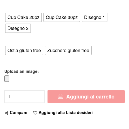
di
Formato
prezzo:
Cup Cake 20pz
Cup Cake 30pz
Disegno 1
da
Disegno 2
4,50 €
Supporto
a
Ostia gluten free
Zucchero gluten free
6,50 €
Upload an image:
Cialda
Aggiungi al carrello
MINNIE
ROTONDA
con
Compare
Aggiungi alla Lista desideri
NOME
Decorazione
Torta