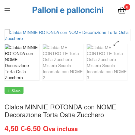
Palloni e palloncini
0
Menu
In Stock
Cialda MINNIE ROTONDA con NOME
Decorazione Torta Ostia Zucchero
Fascia
4,50
€
-
6,50
€
Iva inclusa