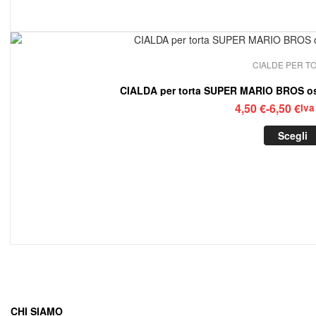
CIALDE PER T
CIALDA per torta SUPER MARIO BROS os
Fasc
4,50
€
-
6,50
€
Iva
di
Scegli
prez
da
4,50
a
6,50
CHI SIAMO