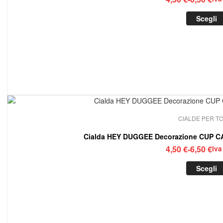
di
Scegli
prez
da
4,50
a
6,50
CIALDE PER T
Cialda HEY DUGGEE Decorazione CUP CAK
Fasc
4,50
€
-
6,50
€
Iva
di
Scegli
prez
da
4,50
a
6,50