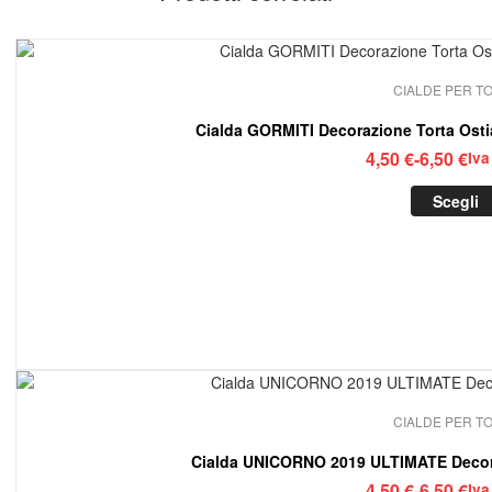
CIALDE PER T
Fasc
4,50
€
-
6,50
€
Iva
di
Scegli
prez
da
4,50
a
6,50
CIALDE PER T
Cialda UNICORNO 2019 ULTIMATE Decora
Fasc
4,50
€
-
6,50
€
Iva