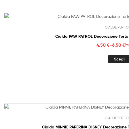
CIALDE PER TO
Cialda PAW PATROL Decorazione Torta 
Fasc
4,50
€
-
6,50
€
Iv
di
prez
Scegli
da
4,50
a
6,50
CIALDE PER TO
Cialda MINNIE PAPERINA DISNEY Decorazione T