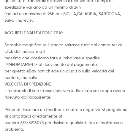
quindi tutti tracciabili attraverso il relativo sito. I tempi di
spedizione variano da un minimo di 24h
fino ad un massimo di 96h per SICILIA,CALABRIA, SARDEGNA,
salvo imprevisti.
ACQUISTI E VALUTAZIONE EBAY
Sarebbe magnifico se il pacco saltasse fuori dal computer al
click del mouse, ma il
massimo che possiamo fare è imballare e spedire
IMMEDIATAMENTE al ricevimento del pagamento,
per questo eBay non chiede un giudizio sulla velocità del
corriere, ma sulla
VELOCITÀ DI SPEDIZIONE.
Il feedback di fine transazione,verrà rilasciato solo dopo averlo
ricevuto dall’acquirente.
Prima di rilasciare un feedback neutro o negativo, vi preghiamo
di contattarci direttamente al
numero 333/5916073 per risolvere qualsiasi tipo di malinteso o
problema.