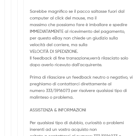
Sarebbe magnifico se il pacco saltasse fuori dal
computer al click del mouse, ma il
massimo che possiamo fare è imballare e spedire
IMMEDIATAMENTE al ricevimento del pagamento,
per questo eBay non chiede un giudizio sulla
velocità del corriere, ma sulla
VELOCITÀ DI SPEDIZIONE.
Il feedback di fine transazione,verrà rilasciato solo
dopo averlo ricevuto dall’acquirente.
Prima di rilasciare un feedback neutro o negativo, vi
preghiamo di contattarci direttamente al
numero 333/5916073 per risolvere qualsiasi tipo di
malinteso o problema.
ASSISTENZA & INFORMAZIONI
Per qualsiasi tipo di dubbio, curiosità o problemi
inerenti ad un vostro acquisto non
esitate a contattarci al numero: 333/5916073 o