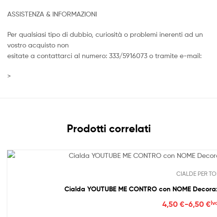
ASSISTENZA & INFORMAZIONI
Per qualsiasi tipo di dubbio, curiosità o problemi inerenti ad un
vostro acquisto non
esitate a contattarci al numero: 333/5916073 o tramite e-mail:
>
Prodotti correlati
CIALDE PER TO
Cialda YOUTUBE ME CONTRO con NOME Decorazion
Fasc
4,50
€
-
6,50
€
Iv
di