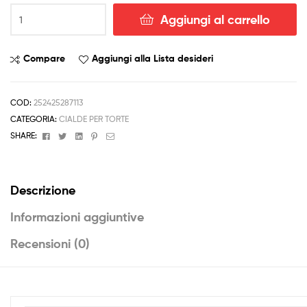
CIALDA
Aggiungi al carrello
per
Compleanno
BIANCANEVE
Compare
Aggiungi alla Lista desideri
mela
ostia
formato
COD:
252425287113
A4
CATEGORIA:
CIALDE PER TORTE
torta
Facebook
Twitter
Linkedin
Pinterest
Email
SHARE:
quantità
Descrizione
Informazioni aggiuntive
Recensioni (0)