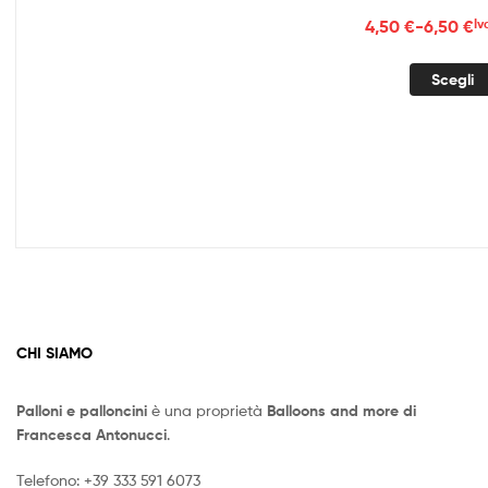
Fasc
4,50
€
-
6,50
€
Iv
di
prez
Scegli
da
4,50
a
6,50
CHI SIAMO
Palloni e palloncini
è una proprietà
Balloons and more di
Francesca Antonucci
.
Telefono:
+39 333 591 6073