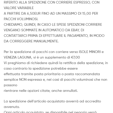
RIFERITO ALLA SPEDIZIONE CON CORRIERE ESPRESSO, CON
VALORE VARIABILE
A PARTIRE DA 6,50EUR FINO AD UN MASSIMO DI 15,00 PER
PACCHI VOLUMINOSI.
CHIEDIAMO, QUINDI, IN CASO LE SPESE SPEDIZIONI CORRIERE
VENGANO SOMMATE IN AUTOMATICO DA EBAY, DI
CONTATTARCI PRIMA DI EFFETTUARE IL PAGAMENTO, IN MODO
DA CORREGGERE MANUALMENTE.
Per la spedizione di pacchi con corriere verso ISOLE MINORI e
VENEZIA LAGUNA, vi è un supplemento di €7,00
Vi preghiamo di richiedere quindi la rettifica della spedizione, in
caso contrario la spedizione potrebbe essere
effettuata tramite posta prioritaria o posta raccomandata
semplice NON espressa e, nei casi di pacchi voluminosi che non
possono
rientrare nelle opzioni citate, anche annullati.
La spedizione dell’articolo acquistato avverrà ad accredito
avvenuto.
Ogni articolo acquistato, se disponibile nel negozio verrà