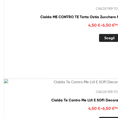
CIALDE PER TO
Cialda ME CONTRO TE Torta Ostia Zucche
Fasc
4,50
€
-
6,50
€
Iv
di
prez
Scegli
da
4,50
a
6,50
CIALDE PER TO
Cialda Te Contro Me LUI E SOFI Decora
Fasc
4,50
€
-
6,50
€
Iv
di