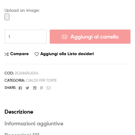
4,50 €
Upload an image:
a
6,50 €
Cialda
Aggiungi al carrello
POKEMON
GO
Decorazione
Compare
Aggiungi alla Lista desideri
Torta
Ostia
o
COD:
252486742004
Zucchero
CATEGORIA:
CIALDE PER TORTE
Personalizzata
Facebook
Twitter
Linkedin
Pinterest
Email
SHARE:
quantità
Descrizione
Informazioni aggiuntive