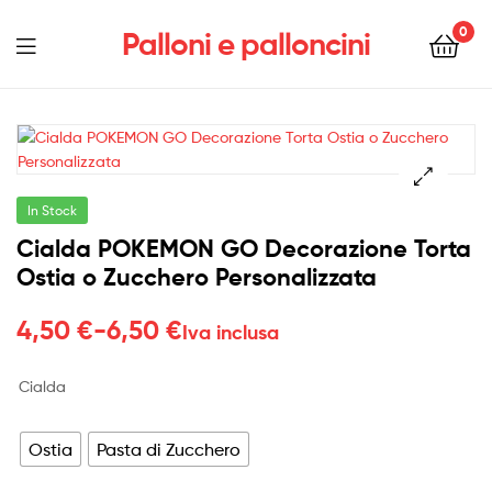
0
Palloni e palloncini
Menu
In Stock
Cialda POKEMON GO Decorazione Torta
Ostia o Zucchero Personalizzata
Fascia
4,50
€
-
6,50
€
Iva inclusa
di
Cialda
prezzo:
da
Ostia
Pasta di Zucchero