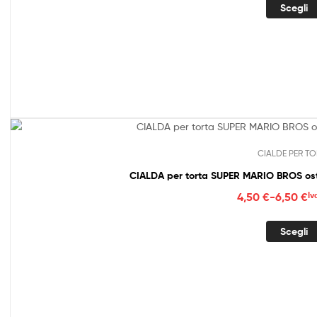
prez
Scegli
da
4,50
a
6,50
CIALDE PER TO
CIALDA per torta SUPER MARIO BROS os
Fasc
4,50
€
-
6,50
€
Iv
di
prez
Scegli
da
4,50
a
6,50