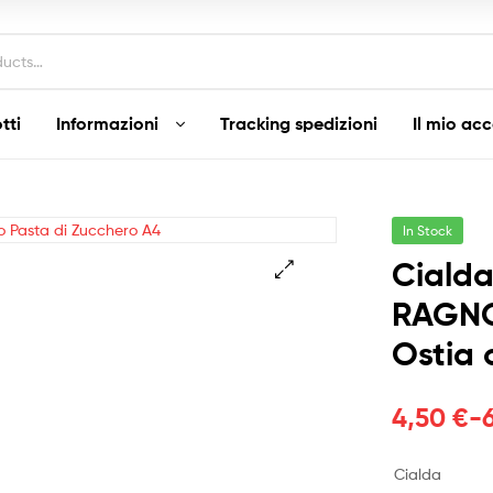
tti
Informazioni
Tracking spedizioni
Il mio ac
In Stock
Ciald
RAGNO
Ostia 
Fascia
4,50
€
-
di
Cialda