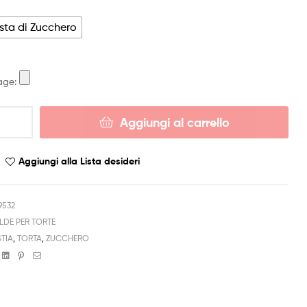
sta di Zucchero
age:
Aggiungi al carrello
Aggiungi alla Lista desideri
9532
LDE PER TORTE
TIA
,
TORTA
,
ZUCCHERO
book
witter
Linkedin
Pinterest
Email