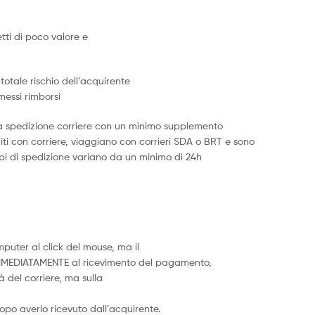
tti di poco valore e
totale rischio dell’acquirente
messi rimborsi
 una spedizione corriere con un minimo supplemento
diti con corriere, viaggiano con corrieri SDA o BRT e sono
 tempi di spedizione variano da un minimo di 24h
puter al click del mouse, ma il
IMMEDIATAMENTE al ricevimento del pagamento,
 del corriere, ma sulla
dopo averlo ricevuto dall’acquirente.