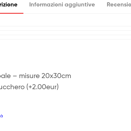
quantità
rizione
Informazioni aggiuntive
Recensio
pale – misure 20x30cm
Zucchero (+2.00eur)
tà