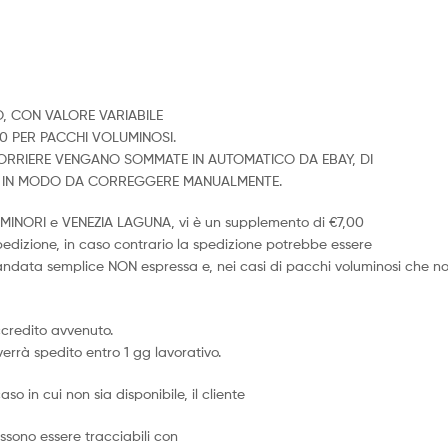
O, CON VALORE VARIABILE
00 PER PACCHI VOLUMINOSI.
 CORRIERE VENGANO SOMMATE IN AUTOMATICO DA EBAY, DI
O, IN MODO DA CORREGGERE MANUALMENTE.
LE MINORI e VENEZIA LAGUNA, vi è un supplemento di €7,00
spedizione, in caso contrario la spedizione potrebbe essere
mandata semplice NON espressa e, nei casi di pacchi voluminosi che n
ccredito avvenuto.
verrà spedito entro 1 gg lavorativo.
aso in cui non sia disponibile, il cliente
sono essere tracciabili con