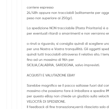
corriere espresso
24/48h oppure non tracciabili (solitamente per ogge
peso non superiore ai 250gr).
La spedizione NON tracciabile (Posta Prioritaria) è a 
per eventuali ritardi o smarrimenti e non verranno e
o rinvii a riguardo, si consiglia quindi di scegliere
per una Nostra e Vostra tranquillità. Gli oggetti spe
quindi tutti tracciabili attraverso il relativo sito. I
fino ad un massimo di 96h per
SICILIA,CALABRIA, SARDEGNA, salvo imprevisti.
ACQUISTI E VALUTAZIONE EBAY
Sarebbe magnifico se il pacco saltasse fuori dal com
massimo che possiamo fare è imballare e spedire 
per questo eBay non chiede un giudizio sulla velocità
VELOCITÀ DI SPEDIZIONE.
Il feedback di fine transazione,verrà rilasciato solo 