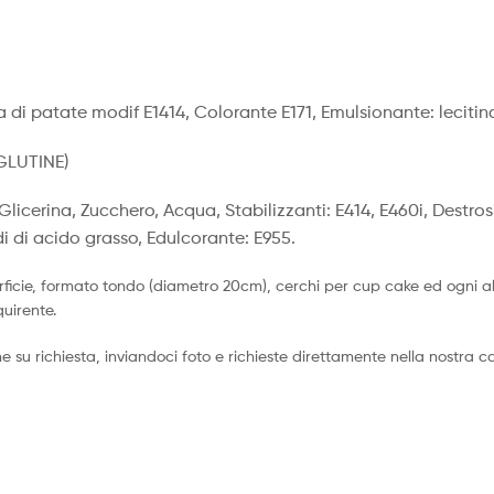
 di patate modif E1414, Colorante E171, Emulsionante: lecitina
GLUTINE)
 Glicerina, Zucchero, Acqua, Stabilizzanti: E414, E460i, Destros
idi di acido grasso, Edulcorante: E955.
ficie, formato tondo (diametro 20cm), cerchi per cup cake ed ogni al
quirente.
su richiesta, inviandoci foto e richieste direttamente nella nostra ca