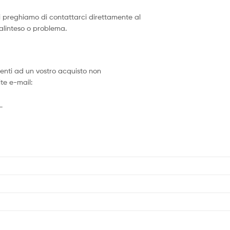
vi preghiamo di contattarci direttamente al
malinteso o problema.
erenti ad un vostro acquisto non
te e-mail:
_