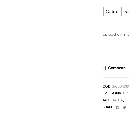
prezzo:
da
Ostia
Pa
4,50 €
a
Upload an im
6,50 €
Cialda
SPIDERMAN
UOMO
RAGNO
Compare
Decorazione
Torta
in
COD:
26250408
Ostia
CATEGORIA:
CIA
o
TAG:
CIALDA
,
OS
Pasta
Face
T
SHARE:
di
Zucchero
A4