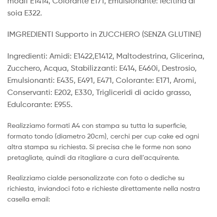
modif E1414, Colorante E171, Emulsionante: lecitina di
soia E322.
IMGREDIENTI Supporto in ZUCCHERO (SENZA GLUTINE)
Ingredienti: Amidi: E1422,E1412, Maltodestrina, Glicerina,
Zucchero, Acqua, Stabilizzanti: E414, E460i, Destrosio,
Emulsionanti: E435, E491, E471, Colorante: E171, Aromi,
Conservanti: E202, E330, Trigliceridi di acido grasso,
Edulcorante: E955.
Realizziamo formati A4 con stampa su tutta la superficie,
formato tondo (diametro 20cm), cerchi per cup cake ed ogni
altra stampa su richiesta. Si precisa che le forme non sono
pretagliate, quindi da ritagliare a cura dell’acquirente.
Realizziamo cialde personalizzate con foto o dediche su
richiesta, inviandoci foto e richieste direttamente nella nostra
casella email: