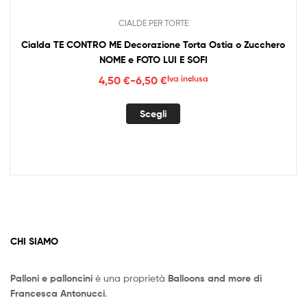
Palloni e palloncini
è una proprietà
Balloons and more di
Francesca Antonucci
.
Telefono:
+39 333 591 6073
Email:
info@palloniepalloncini.it
Partita iva: 018 324 806 67
I MIEI DATI
Order History
Wish List
Order History
Wishlist