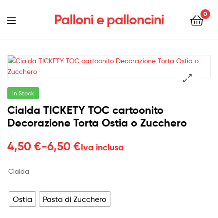
0
Palloni e palloncini
Menu
In Stock
Cialda TICKETY TOC cartoonito
Decorazione Torta Ostia o Zucchero
Fascia
4,50
€
-
6,50
€
Iva inclusa
di
Cialda
prezzo:
da
Ostia
Pasta di Zucchero