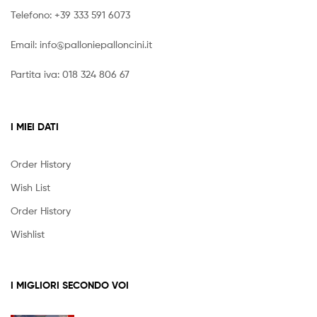
I MIGLIORI SECONDO VOI
Palloncino Topolino Buon Compleanno
5,00
€
Iva inclusa
Star Wars X-Wing Fighter 1/150 Model Kit
EasyKit Revell
18,00
€
Iva inclusa
CATEGORIE PRODOTTI