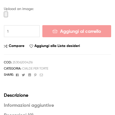
4,50 €
Upload an image:
a
6,50 €
Cialda
Aggiungi al carrello
TICKETY
TOC
cartoonito
Compare
Aggiungi alla Lista desideri
Decorazione
Torta
Ostia
COD:
253062004216
o
CATEGORIA:
CIALDE PER TORTE
Zucchero
Facebook
Twitter
Linkedin
Pinterest
Email
SHARE:
quantità
Descrizione
Informazioni aggiuntive