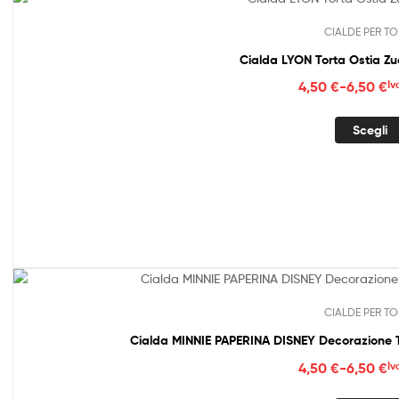
CIALDE PER TO
Cialda LYON Torta Ostia Z
Fasc
4,50
€
-
6,50
€
Iv
di
prez
Scegli
da
4,50
a
6,50
CIALDE PER TO
Cialda MINNIE PAPERINA DISNEY Decorazione T
Fasc
4,50
€
-
6,50
€
Iv
di