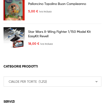
SERVIZI
Speciais Offers
Our Brands
Shipping & Returns
Affiliates
CONTATTACI
Per qualsiasi informazioni, per favore scrivi a
info@palloniepalloncini.it
Piazza Patini, 22
67031 Castel di Sangro (AQ)