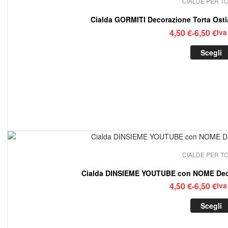
CIALDE PER T
Fasc
4,50
€
-
6,50
€
Iva
di
Scegli
prez
da
4,50
a
6,50
CIALDE PER T
Cialda DINSIEME YOUTUBE con NOME Deco
Fasc
4,50
€
-
6,50
€
Iva
di
Scegli
prez
da