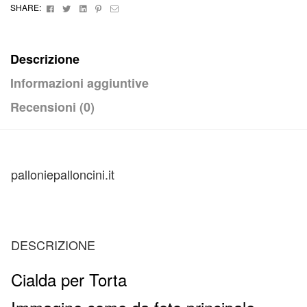
Facebook
Twitter
Linkedin
Pinterest
Email
SHARE:
Zucchero
2020
quantità
Descrizione
Informazioni aggiuntive
Recensioni (0)
palloniepalloncini.it
DESCRIZIONE
Cialda per Torta