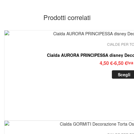
Prodotti correlati
CIALDE PER T
Fasc
4,50
€
-
6,50
€
Iva
di
Scegli
prez
da
4,50
a
6,50