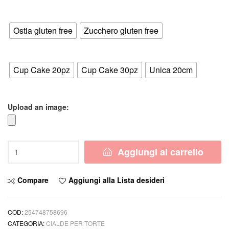
di
Supporto
prezzo:
Ostia gluten free
Zucchero gluten free
da
Formato
4,50 €
Cup Cake 20pz
Cup Cake 30pz
Unica 20cm
a
6,50 €
Upload an image:
Cialda
Aggiungi al carrello
VALERIO
MAZZEI
con
Compare
Aggiungi alla Lista desideri
NOME
Decorazione
Torta
COD:
254748758696
Ostia
CATEGORIA:
CIALDE PER TORTE
o