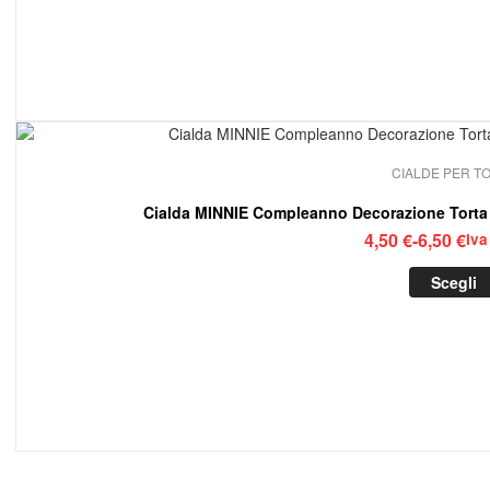
4,50
a
6,50
CIALDE PER T
Cialda MINNIE Compleanno Decorazione Tort
Fasc
4,50
€
-
6,50
€
Iva
di
Scegli
prez
da
4,50
a
6,50