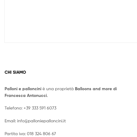
da
4,50
a
6,50
CHI SIAMO
Palloni e palloncini
è una proprietà
Balloons and more di
Francesca Antonucci
.
Telefono:
+39 333 591 6073
Email:
info@palloniepalloncini.it
Partita iva: 018 324 806 67