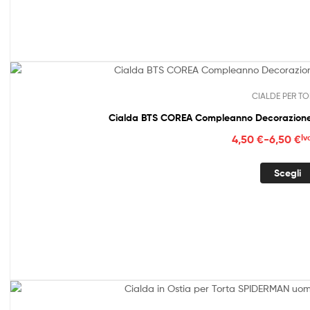
a
6,50
CIALDE PER TO
Cialda BTS COREA Compleanno Decorazione 
Fasc
4,50
€
-
6,50
€
Iv
di
prez
Scegli
da
4,50
a
6,50