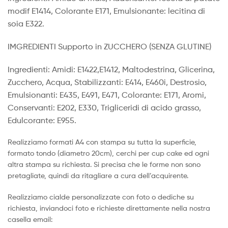
modif E1414, Colorante E171, Emulsionante: lecitina di
soia E322.
IMGREDIENTI Supporto in ZUCCHERO (SENZA GLUTINE)
Ingredienti: Amidi: E1422,E1412, Maltodestrina, Glicerina,
Zucchero, Acqua, Stabilizzanti: E414, E460i, Destrosio,
Emulsionanti: E435, E491, E471, Colorante: E171, Aromi,
Conservanti: E202, E330, Trigliceridi di acido grasso,
Edulcorante: E955.
Realizziamo formati A4 con stampa su tutta la superficie,
formato tondo (diametro 20cm), cerchi per cup cake ed ogni
altra stampa su richiesta. Si precisa che le forme non sono
pretagliate, quindi da ritagliare a cura dell’acquirente.
Realizziamo cialde personalizzate con foto o dediche su
richiesta, inviandoci foto e richieste direttamente nella nostra
casella email: