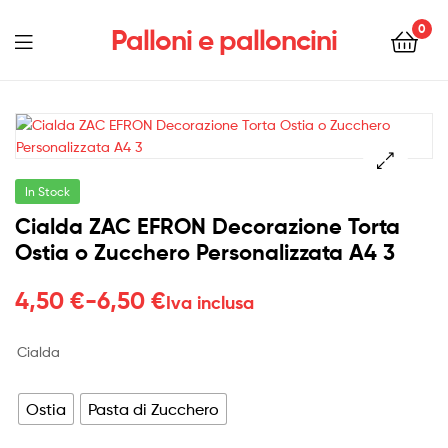
0
Palloni e palloncini
Menu
In Stock
Cialda ZAC EFRON Decorazione Torta
Ostia o Zucchero Personalizzata A4 3
Fascia
4,50
€
-
6,50
€
Iva inclusa
di
Cialda
prezzo:
da
Ostia
Pasta di Zucchero