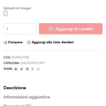
4,50 €
Upload an image:
a
6,50 €
Cialda
Aggiungi al carrello
ZAC
EFRON
Decorazione
Compare
Aggiungi alla Lista desideri
Torta
Ostia
o
COD:
252931407390
Zucchero
CATEGORIA:
CIALDE PER TORTE
Personalizzata
Facebook
Twitter
Linkedin
Pinterest
Email
SHARE:
A4
3
quantità
Descrizione
Informazioni aggiuntive