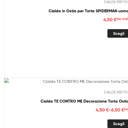
CIALDE PER TO
Cialda in
4,50
€
Iva inc
Scegli
CIALDE PER TO
Cialda TE CONTRO ME Decorazione Torta Ostia
Fasc
4,50
€
-
6,50
€
Iv
di
prez
Scegli