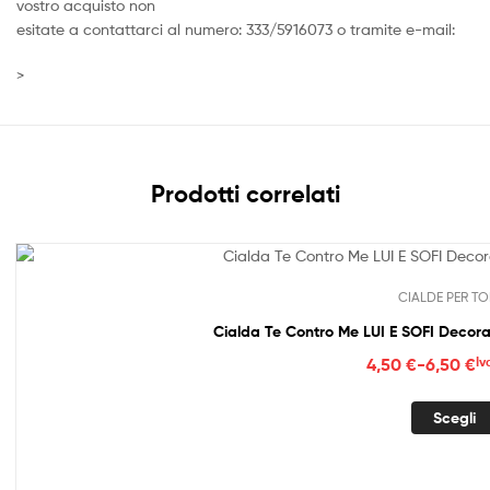
vostro acquisto non
esitate a contattarci al numero: 333/5916073 o tramite e-mail:
>
Prodotti correlati
CIALDE PER TO
Cialda Te Contro Me LUI E SOFI Decora
Fasc
4,50
€
-
6,50
€
Iv
di
prez
Scegli
da
4,50