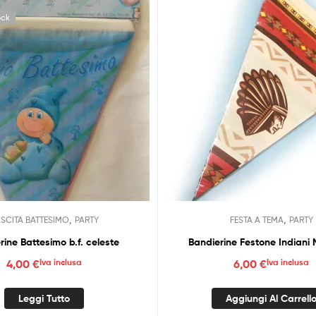
ock
,
,
SCITA BATTESIMO
PARTY
FESTA A TEMA
PARTY
rine Battesimo b.f. celeste
Bandierine Festone Indiani
4,00
€
Iva inclusa
6,00
€
Iva inclusa
Leggi Tutto
Aggiungi Al Carrell