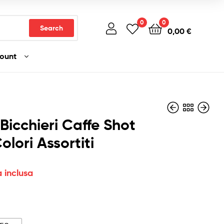
0
0
Search
0,00
€
count
Bicchieri Caffe Shot
olori Assortiti
4,50
2,90
€
€
Iva inclusa
Iva inclusa
a inclusa