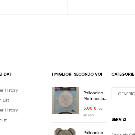
EI DATI
I MIGLIORI SECONDO VOI
CATEGORIE
er History
Palloncino
Matrinonio
 List
Sposi Best
5,00
€
Iva
Wishes
er History
Bianco
inclusa
SERVIZI
list
Palloncino
Speciais Off