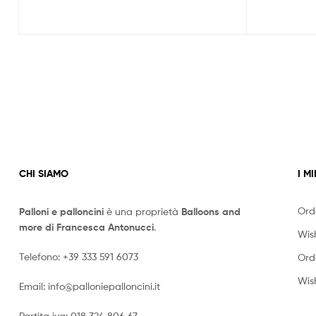
CHI SIAMO
I MI
Ord
Palloni e palloncini
è una proprietà
Balloons and
more di Francesca Antonucci
.
Wish
Telefono:
+39 333 591 6073
Ord
Wish
Email:
info@palloniepalloncini.it
Partita iva: 018 324 806 67