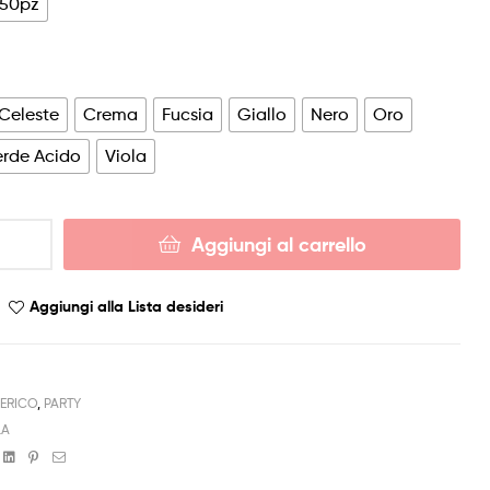
 50pz
Celeste
Crema
Fucsia
Giallo
Nero
Oro
erde Acido
Viola
Aggiungi al carrello
Aggiungi alla Lista desideri
ERICO
,
PARTY
LA
book
witter
Linkedin
Pinterest
Email