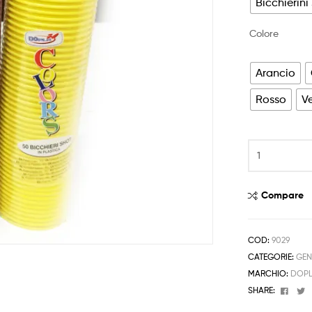
Bicchierini
Colore
Arancio
Rosso
V
Dopla
Bicchieri
Caffe
Shot
Compare
50pz
Colori
Assortiti
COD:
9029
quantità
CATEGORIE:
GEN
MARCHIO:
DOP
Face
T
SHARE: