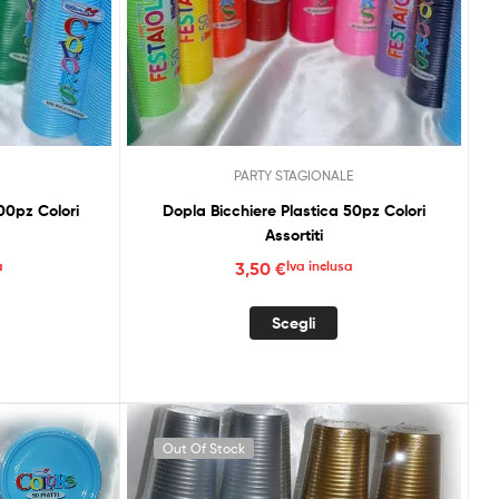
Y
PARTY STAGIONALE
00pz Colori
Dopla Bicchiere Plastica 50pz Colori
Assortiti
a
3,50
€
Iva inclusa
uesto
Questo
Scegli
rodotto
prodotto
a
ha
iù
più
arianti.
varianti.
e
Le
Out Of Stock
pzioni
opzioni
ossono
possono