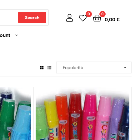
0
0
Search
0,00
€
count