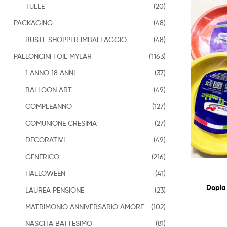
TULLE
(20)
PACKAGING
(48)
BUSTE SHOPPER IMBALLAGGIO
(48)
PALLONCINI FOIL MYLAR
(1163)
1 ANNO 18 ANNI
(37)
BALLOON ART
(49)
COMPLEANNO
(127)
COMUNIONE CRESIMA
(27)
DECORATIVI
(49)
GENERICO
(216)
HALLOWEEN
(41)
Dopla 
LAUREA PENSIONE
(23)
MATRIMONIO ANNIVERSARIO AMORE
(102)
NASCITA BATTESIMO
(81)