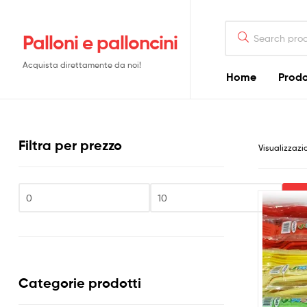
Search
Palloni e palloncini
for:
Acquista direttamente da noi!
Home
Prodo
Filtra per prezzo
Visualizzazio
Fi
Prezzo
Prezzo
Min
Max
Categorie prodotti