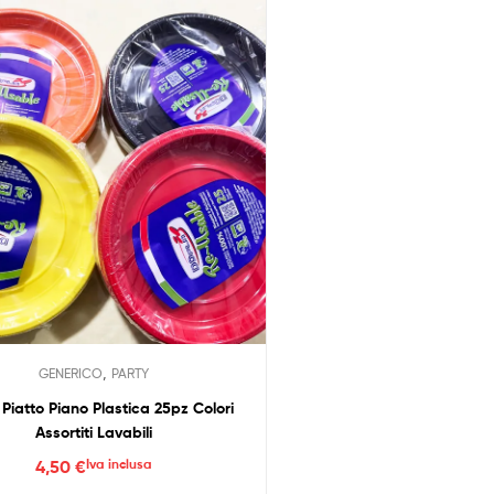
e
varianti.
s
Le
n
opzioni
p
possono
d
essere
p
scelte
nella
pagina
del
prodotto
,
GENERICO
PARTY
Piatto Piano Plastica 25pz Colori
Assortiti Lavabili
4,50
€
Iva inclusa