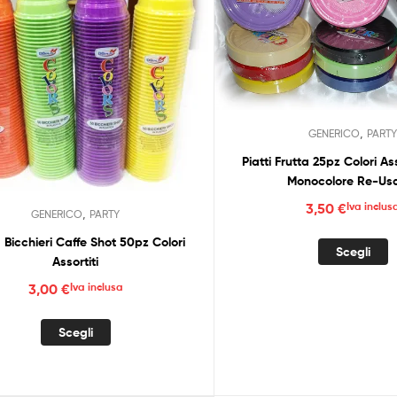
essere
e
scelte
s
nella
n
pagina
p
del
d
prodotto
p
,
GENERICO
PART
Piatti Frutta 25pz Colori As
Monocolore Re-Us
3,50
€
Iva inclus
,
GENERICO
PARTY
 Bicchieri Caffe Shot 50pz Colori
Q
Scegli
Assortiti
p
h
3,00
€
Iva inclusa
p
v
Questo
Scegli
L
prodotto
o
ha
p
più