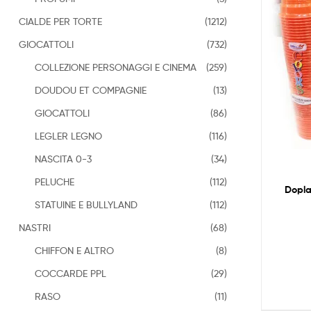
CIALDE PER TORTE
(1212)
GIOCATTOLI
(732)
COLLEZIONE PERSONAGGI E CINEMA
(259)
DOUDOU ET COMPAGNIE
(13)
GIOCATTOLI
(86)
LEGLER LEGNO
(116)
NASCITA 0-3
(34)
PELUCHE
(112)
Dopla
STATUINE E BULLYLAND
(112)
NASTRI
(68)
CHIFFON E ALTRO
(8)
COCCARDE PPL
(29)
RASO
(11)