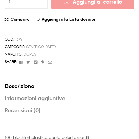
Aggiungi al carrello
Bicchiere
Plastica
100pz
Compare
Aggiungi alla Lista desideri
Colori
Assortiti
quantità
COD:
1374
CATEGORIE:
GENERICO
,
PARTY
MARCHIO:
DOPLA
Facebook
Twitter
Linkedin
Pinterest
Email
SHARE:
Descrizione
Informazioni aggiuntive
Recensioni (0)
100 bicchieri plastica dopla colori assortiit