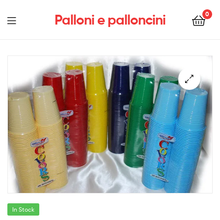
0
Palloni e palloncini
Menu
In Stock