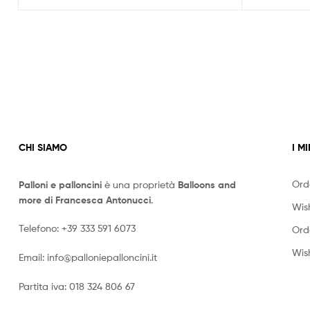
CHI SIAMO
I MI
Ord
Palloni e palloncini
è una proprietà
Balloons and
more di Francesca Antonucci
.
Wish
Telefono:
+39 333 591 6073
Ord
Wish
Email:
info@palloniepalloncini.it
Partita iva: 018 324 806 67