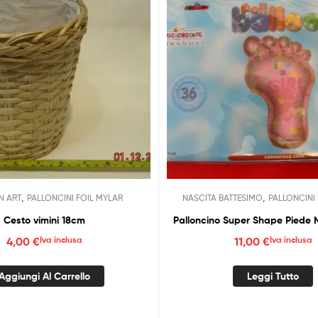
,
,
N ART
PALLONCINI FOIL MYLAR
NASCITA BATTESIMO
PALLONCINI
Cesto vimini 18cm
Pa
4,00
€
Iva inclusa
11,00
€
Iva inclusa
Aggiungi Al Carrello
Leggi Tutto