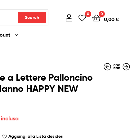
0
0
Search
0,00
€
count
e a Lettere Palloncino
anno HAPPY NEW
7,50
10,00
€
€
Iva inclusa
Iva inclusa
 inclusa
Aggiungi alla Lista desideri