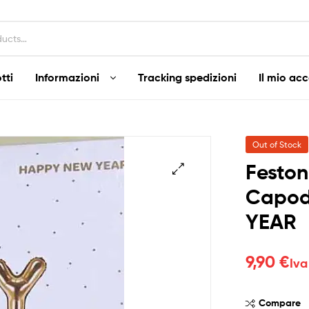
tti
Informazioni
Tracking spedizioni
Il mio ac
Out of Stock
Feston
Capod
YEAR
9,90
€
Iva
Compare