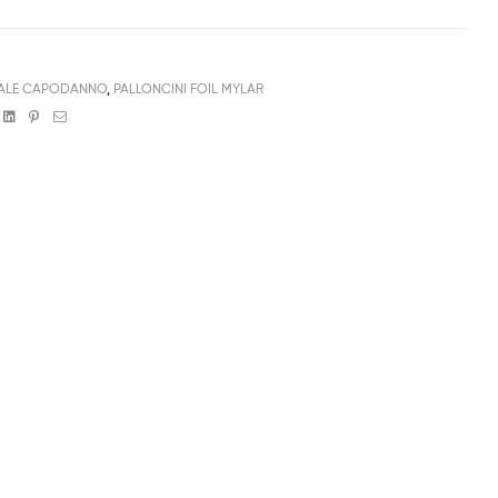
ALE CAPODANNO
,
PALLONCINI FOIL MYLAR
book
witter
Linkedin
Pinterest
Email