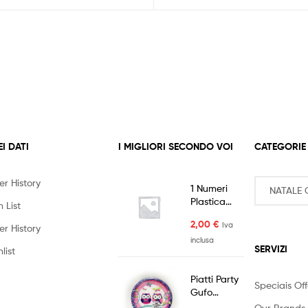
EI DATI
I MIGLIORI SECONDO VOI
CATEGORIE
er History
1 Numeri
Plastica
 List
con 1 Base
2,00
€
Iva
per
er History
Candela
inclusa
SERVIZI
list
Piatti Party
Speciais Off
Gufo
Civetta 8pz
Our Brands