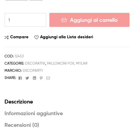
Palloncino
Aggiungi al carrello
Stella
a
Punte
Compare
Aggiungi alla Lista desideri
3D
Argento
Oro
COD:
12453
Foil
CATEGORIE:
DECORATIVI
,
PALLONCINI FOIL MYLAR
70cm
MARCHIO:
DECOPARTY
quantità
Facebook
Twitter
Linkedin
Pinterest
Email
SHARE:
Descrizione
Informazioni aggiuntive
Recensioni (0)