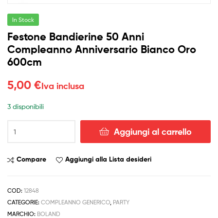
In Stock
Festone Bandierine 50 Anni
Compleanno Anniversario Bianco Oro
600cm
5,00
€
Iva inclusa
3 disponibili
Festone
Aggiungi al carrello
Bandierine
50
Anni
Compare
Aggiungi alla Lista desideri
Compleanno
Anniversario
Bianco
COD:
12848
Oro
CATEGORIE:
COMPLEANNO GENERICO
,
PARTY
600cm
MARCHIO:
BOLAND