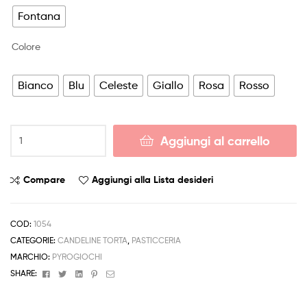
Fontana
Colore
Bianco
Blu
Celeste
Giallo
Rosa
Rosso
Fontana
Aggiungi al carrello
Colore
Singola
Colori
Compare
Aggiungi alla Lista desideri
Assortiti
1pz
quantità
COD:
1054
CATEGORIE:
CANDELINE TORTA
,
PASTICCERIA
MARCHIO:
PYROGIOCHI
Facebook
Twitter
Linkedin
Pinterest
Email
SHARE: