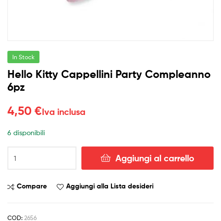
In Stock
Hello Kitty Cappellini Party Compleanno
6pz
4,50
€
Iva inclusa
6 disponibili
Hello
Aggiungi al carrello
Kitty
Cappellini
Party
Compare
Aggiungi alla Lista desideri
Compleanno
6pz
quantità
COD:
2656