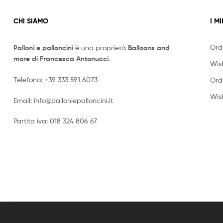
CHI SIAMO
I MI
Ord
Palloni e palloncini
è una proprietà
Balloons and
more di Francesca Antonucci
.
Wish
Telefono:
+39 333 591 6073
Ord
Wish
Email:
info@palloniepalloncini.it
Partita iva: 018 324 806 67