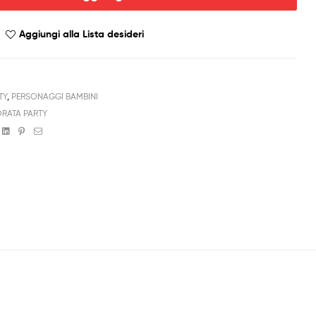
Aggiungi alla Lista desideri
TY
,
PERSONAGGI BAMBINI
RATA PARTY
book
witter
Linkedin
Pinterest
Email