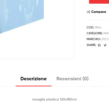
Ladybug
Miraculous
Tovaglia
Compare
120x180cm
quantità
COD:
9846
CATEGORIE:
PAR
MARCHIO:
DECO
Face
T
SHARE:
Descrizione
Recensioni (0)
tovaglia plastica 120x180cm