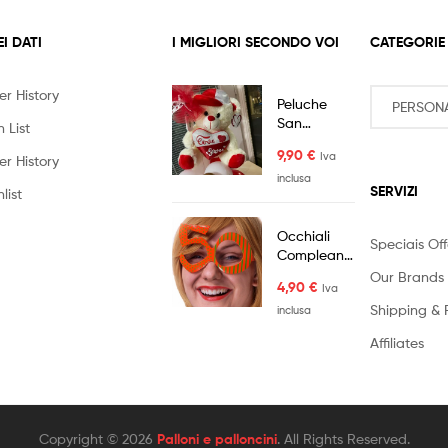
EI DATI
I MIGLIORI SECONDO VOI
CATEGORIE
er History
Peluche
San
 List
Valentino
9,90
€
Iva
Orso Panna
er History
Cuore
inclusa
SERVIZI
list
Cappello
25cm
Occhiali
Speciais Off
Compleanno
50 Anni
Our Brands
4,90
€
Iva
Shipping & 
inclusa
Affiliates
Copyright © 2026
Palloni e palloncini
. All Rights Reserved.