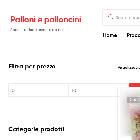
Search
Palloni e palloncini
for:
Acquista direttamente da noi!
Home
Prodo
Filtra per prezzo
Visualizzazio
Fi
Prezzo
Prezzo
Out O
Min
Max
Categorie prodotti