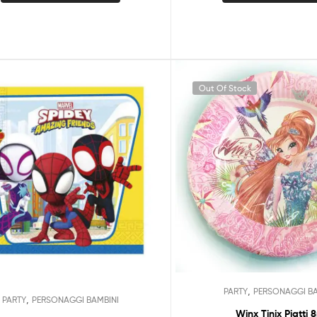
Out Of Stock
,
PARTY
PERSONAGGI BA
,
PARTY
PERSONAGGI BAMBINI
Winx Tinix Piatti 