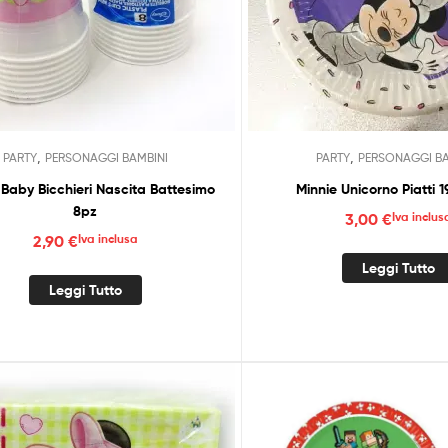
,
,
PARTY
PERSONAGGI BAMBINI
PARTY
PERSONAGGI BA
 Baby Bicchieri Nascita Battesimo
Minnie Unicorno Piatti 
8pz
3,00
€
Iva inclus
2,90
€
Iva inclusa
Leggi Tutto
Leggi Tutto