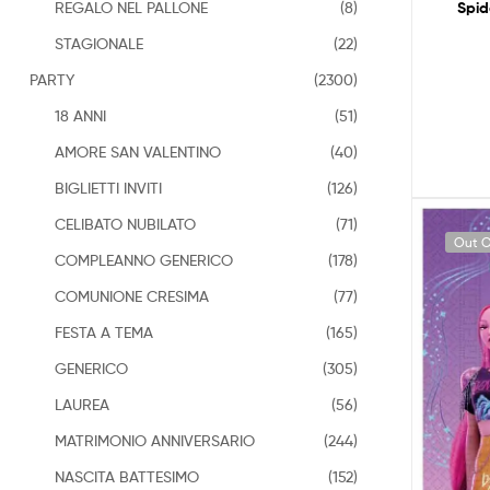
REGALO NEL PALLONE
(8)
Spid
STAGIONALE
(22)
PARTY
(2300)
18 ANNI
(51)
AMORE SAN VALENTINO
(40)
BIGLIETTI INVITI
(126)
CELIBATO NUBILATO
(71)
Out O
COMPLEANNO GENERICO
(178)
COMUNIONE CRESIMA
(77)
FESTA A TEMA
(165)
GENERICO
(305)
LAUREA
(56)
MATRIMONIO ANNIVERSARIO
(244)
NASCITA BATTESIMO
(152)