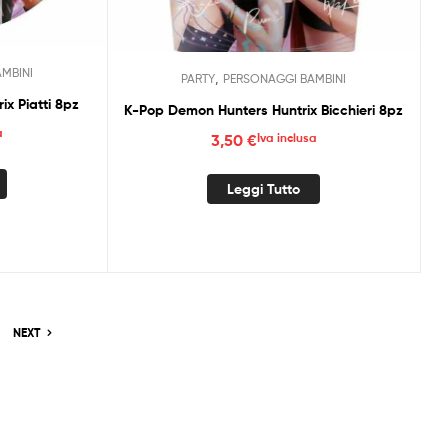
MBINI
,
PARTY
PERSONAGGI BAMBINI
x Piatti 8pz
K-Pop Demon Hunters Huntrix Bicchieri 8pz
a
3,50
€
Iva inclusa
Leggi Tutto
NEXT