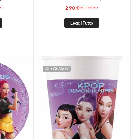
a
2,90
€
Iva inclusa
Leggi Tutto
Out Of Stock