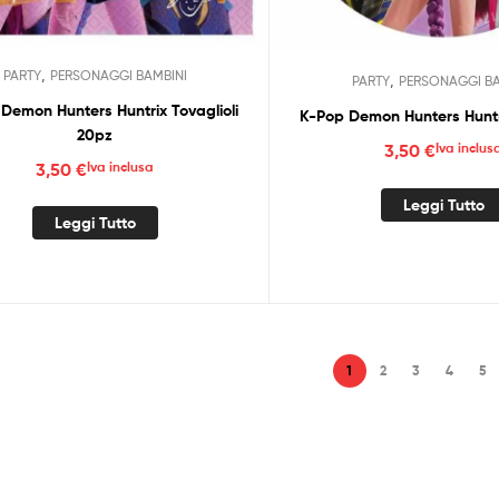
,
PARTY
PERSONAGGI BAMBINI
,
PARTY
PERSONAGGI BA
Demon Hunters Huntrix Tovaglioli
K-Pop Demon Hunters Huntri
20pz
3,50
€
Iva inclus
3,50
€
Iva inclusa
Leggi Tutto
Leggi Tutto
1
2
3
4
5