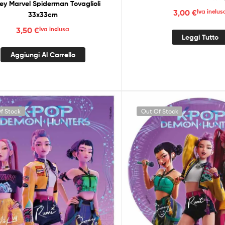
ey Marvel Spiderman Tovaglioli
3,00
€
Iva inclus
33x33cm
3,50
€
Iva inclusa
Leggi Tutto
Aggiungi Al Carrello
f Stock
Out Of Stock