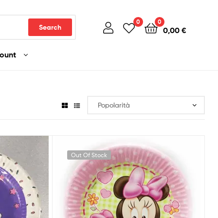
0
0
Search
0,00
€
count
Out Of Stock