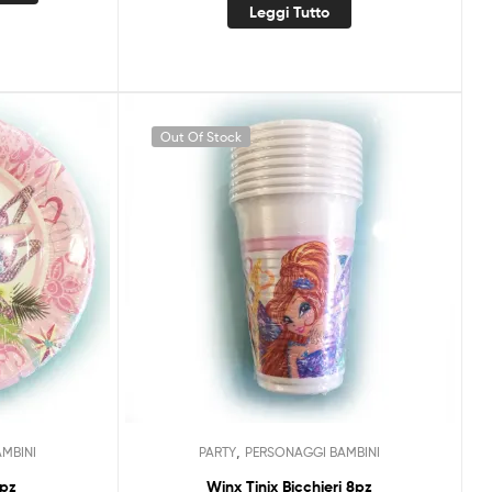
Leggi Tutto
Out Of Stock
,
MBINI
PARTY
PERSONAGGI BAMBINI
8pz
Winx Tinix Bicchieri 8pz