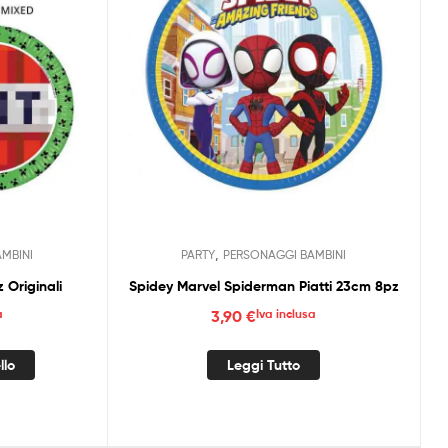
,
MBINI
PARTY
PERSONAGGI BAMBINI
 Originali
Spidey Marvel Spiderman Piatti 23cm 8pz
a
3,90
€
Iva inclusa
llo
Leggi Tutto