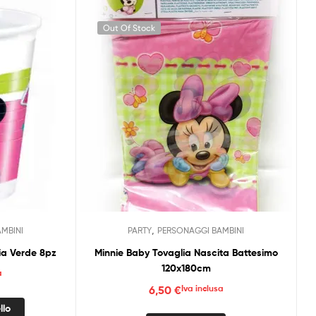
Out Of Stock
,
MBINI
PARTY
PERSONAGGI BAMBINI
sia Verde 8pz
Minnie Baby Tovaglia Nascita Battesimo
120x180cm
a
6,50
€
Iva inclusa
llo