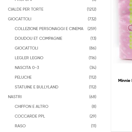
CIALDE PER TORTE
(1212)
GIOCATTOLI
(732)
COLLEZIONE PERSONAGGI E CINEMA
(259)
DOUDOU ET COMPAGNIE
(13)
GIOCATTOLI
(86)
LEGLER LEGNO
(116)
NASCITA 0-3
(34)
PELUCHE
(112)
Minnie 
STATUINE E BULLYLAND
(112)
NASTRI
(68)
CHIFFON E ALTRO
(8)
COCCARDE PPL
(29)
RASO
(11)