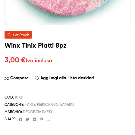
Out of Stock
Winx Tinix Piatti 8pz
3,00
€
Iva inclusa
Compare
Aggiungi alla Lista desideri
COD:
10721
CATEGORIE:
PARTY
,
PERSONAGGI BAMBINI
MARCHIO:
DECORATA PARTY
Facebook
Twitter
Linkedin
Pinterest
Email
SHARE: