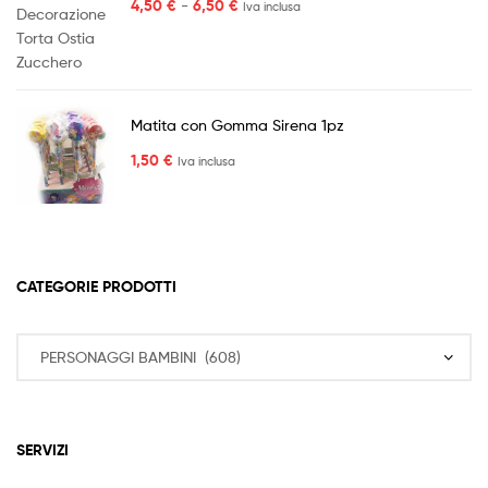
Fascia
4,50
€
-
6,50
€
Iva inclusa
di
prezzo:
da
4,50 €
a
Matita con Gomma Sirena 1pz
6,50 €
1,50
€
Iva inclusa
CATEGORIE PRODOTTI
SERVIZI