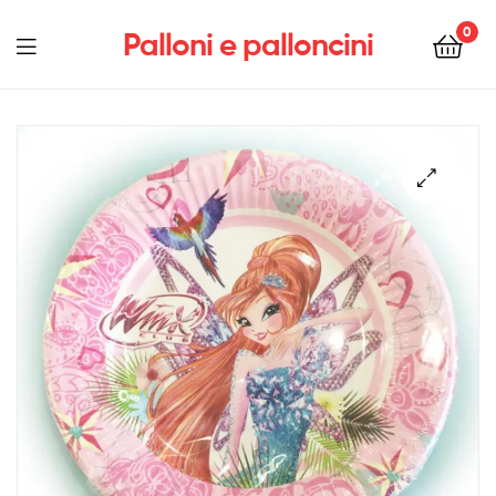
0
Palloni e palloncini
Menu