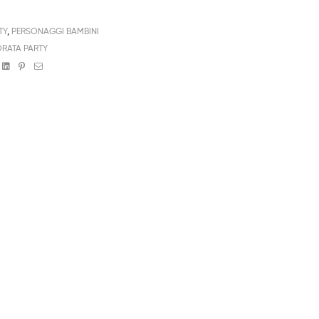
TY
,
PERSONAGGI BAMBINI
RATA PARTY
book
witter
Linkedin
Pinterest
Email