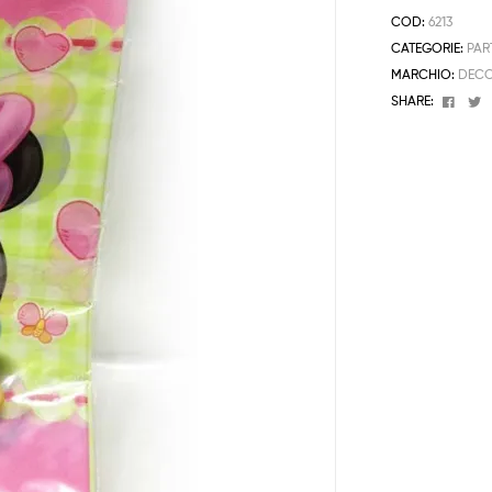
COD:
6213
CATEGORIE:
PAR
MARCHIO:
DECO
Face
T
SHARE: