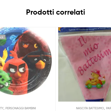
Prodotti correlati
ock
,
,
RTY
PERSONAGGI BAMBINI
NASCITA BATTESIMO
PA