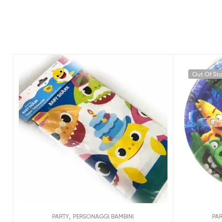
Out Of St
,
PARTY
PERSONAGGI BAMBINI
PA