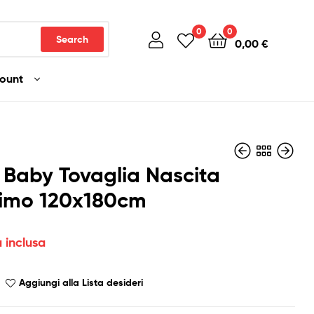
0
0
Search
0,00
€
count
 Baby Tovaglia Nascita
simo 120x180cm
3,00
5,90
€
€
Iva inclusa
Iva inclusa
a inclusa
Aggiungi alla Lista desideri