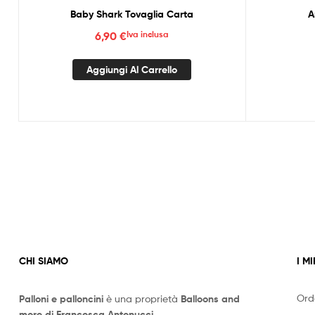
Baby Shark Tovaglia Carta
A
6,90
€
Iva inclusa
Aggiungi Al Carrello
CHI SIAMO
I MI
Ord
Palloni e palloncini
è una proprietà
Balloons and
more di Francesca Antonucci
.