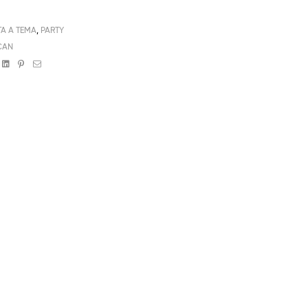
TA A TEMA
,
PARTY
CAN
book
witter
Linkedin
Pinterest
Email