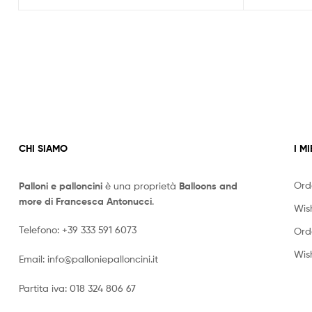
CHI SIAMO
I MI
Ord
Palloni e palloncini
è una proprietà
Balloons and
more di Francesca Antonucci
.
Wish
Telefono:
+39 333 591 6073
Ord
Wish
Email:
info@palloniepalloncini.it
Partita iva: 018 324 806 67