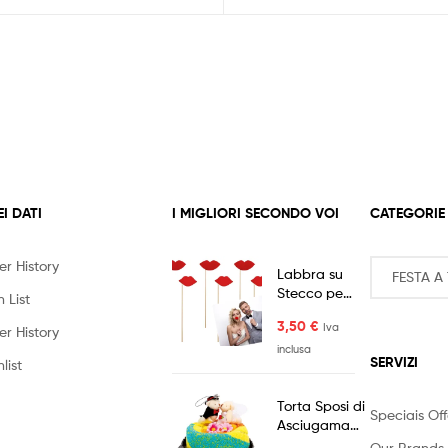
EI DATI
I MIGLIORI SECONDO VOI
CATEGORIE
er History
Labbra su
Stecco per
 List
Fotografia
3,50
€
Iva
6pz
er History
inclusa
SERVIZI
list
Torta Sposi di
Speciais Off
Asciugamano
Idea Regalo
Our Brands