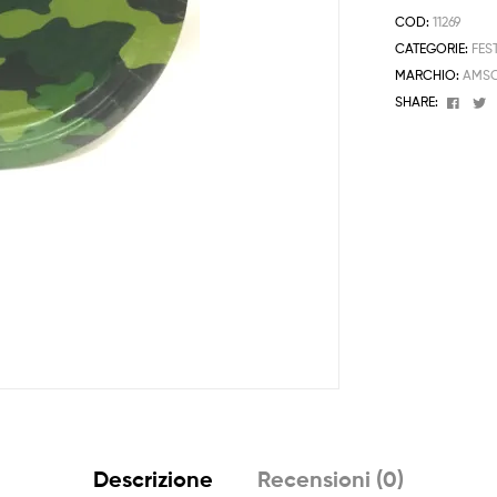
COD:
11269
CATEGORIE:
FES
MARCHIO:
AMS
Face
T
SHARE:
Descrizione
Recensioni (0)