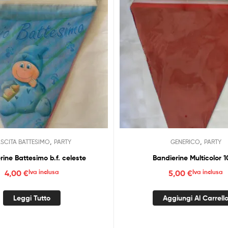
,
,
SCITA BATTESIMO
PARTY
GENERICO
PARTY
rine Battesimo b.f. celeste
Bandierine Multicolor 
4,00
€
Iva inclusa
5,00
€
Iva inclusa
Leggi Tutto
Aggiungi Al Carrell