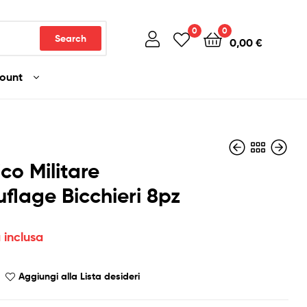
0
0
Search
0,00
€
count
co Militare
lage Bicchieri 8pz
3,00
12,00
€
€
Iva inclusa
Iva inclusa
 inclusa
Aggiungi alla Lista desideri