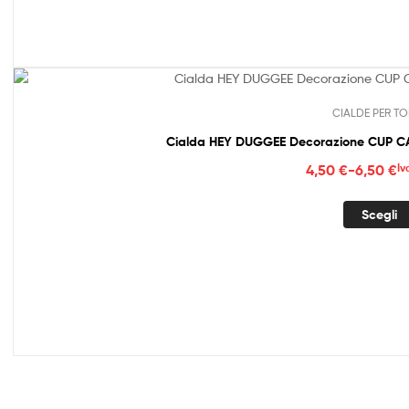
6,50
CIALDE PER TO
Cialda HEY DUGGEE Decorazione CUP CAK
Fasc
4,50
€
-
6,50
€
Iv
di
prez
Scegli
da
4,50
a
6,50