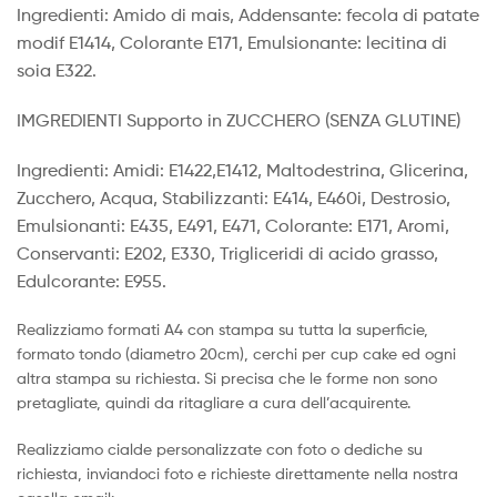
Ingredienti: Amido di mais, Addensante: fecola di patate
modif E1414, Colorante E171, Emulsionante: lecitina di
soia E322.
IMGREDIENTI Supporto in ZUCCHERO (SENZA GLUTINE)
Ingredienti: Amidi: E1422,E1412, Maltodestrina, Glicerina,
Zucchero, Acqua, Stabilizzanti: E414, E460i, Destrosio,
Emulsionanti: E435, E491, E471, Colorante: E171, Aromi,
Conservanti: E202, E330, Trigliceridi di acido grasso,
Edulcorante: E955.
Realizziamo formati A4 con stampa su tutta la superficie,
formato tondo (diametro 20cm), cerchi per cup cake ed ogni
altra stampa su richiesta. Si precisa che le forme non sono
pretagliate, quindi da ritagliare a cura dell’acquirente.
Realizziamo cialde personalizzate con foto o dediche su
richiesta, inviandoci foto e richieste direttamente nella nostra