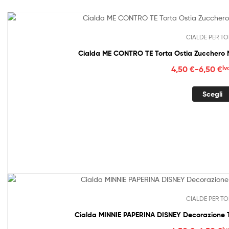
CIALDE PER TO
Cialda ME CONTRO TE Torta Ostia Zucche
Fasc
4,50
€
-
6,50
€
Iv
di
prez
Scegli
da
4,50
a
6,50
CIALDE PER TO
Cialda MINNIE PAPERINA DISNEY Decorazione T