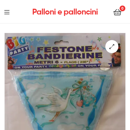
0
Palloni e palloncini
Menu