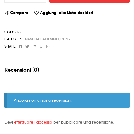
Cicogna
celeste
Compare
Aggiungi alla Lista desideri
quantità
COD:
2122
CATEGORIE:
NASCITA BATTESIMO
,
PARTY
Facebook
Twitter
Linkedin
Pinterest
Email
SHARE:
Recensioni (0)
Ancora non ci sono recensioni.
Devi
effettuare l’accesso
per pubblicare una recensione.