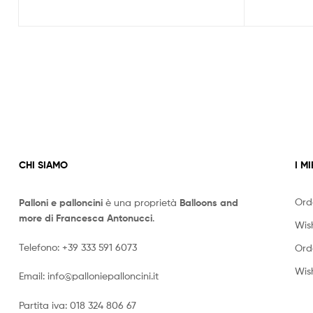
CHI SIAMO
I MI
Ord
Palloni e palloncini
è una proprietà
Balloons and
more di Francesca Antonucci
.
Wish
Telefono:
+39 333 591 6073
Ord
Wish
Email:
info@palloniepalloncini.it
Partita iva: 018 324 806 67