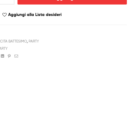
Aggiungi alla Lista desideri
CITA BATTESIMO
,
PARTY
PARTY
book
witter
Linkedin
Pinterest
Email