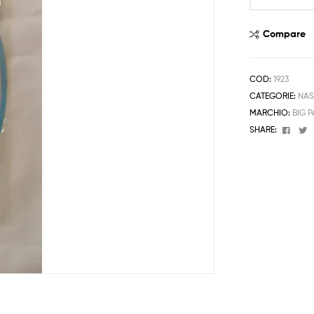
Eccomi
celeste
Compare
quantità
COD:
1923
CATEGORIE:
NAS
MARCHIO:
BIG 
Face
T
SHARE: