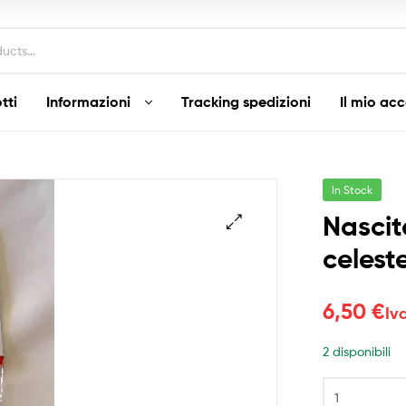
tti
Informazioni
Tracking spedizioni
Il mio ac
In Stock
Nascit
celest
6,50
€
Iv
2 disponibili
Nascita
Festone