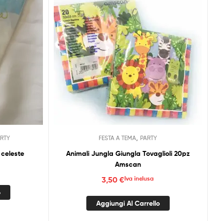
,
RTY
FESTA A TEMA
PARTY
 celeste
Animali Jungla Giungla Tovaglioli 20pz
Amscan
3,50
€
Iva inclusa
o
Aggiungi Al Carrello