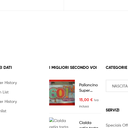
EI DATI
I MIGLIORI SECONDO VOI
CATEGORIE
er History
Palloncino
Super
 List
Shape 60
15,00
€
Iva
Anni
er History
inclusa
SERVIZI
list
Cialda
Speciais Off
ostia torta