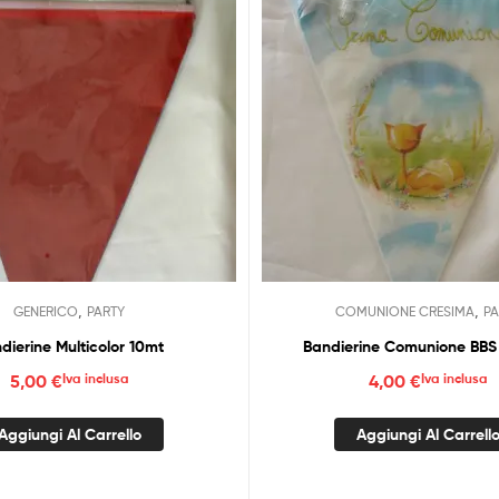
,
,
GENERICO
PARTY
COMUNIONE CRESIMA
PA
dierine Multicolor 10mt
Bandierine Comunione BBS
5,00
€
Iva inclusa
4,00
€
Iva inclusa
Aggiungi Al Carrello
Aggiungi Al Carrell