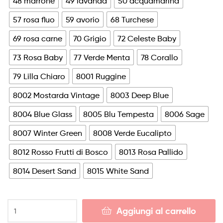
48 marrone
49 lavanda
50 acquamarina
57 rosa fluo
59 avorio
68 Turchese
69 rosa carne
70 Grigio
72 Celeste Baby
73 Rosa Baby
77 Verde Menta
78 Corallo
79 Lilla Chiaro
8001 Ruggine
8002 Mostarda Vintage
8003 Deep Blue
8004 Blue Glass
8005 Blu Tempesta
8006 Sage
8007 Winter Green
8008 Verde Eucalipto
8012 Rosso Frutti di Bosco
8013 Rosa Pallido
8014 Desert Sand
8015 White Sand
Palloncino
Aggiungi al carrello
5"