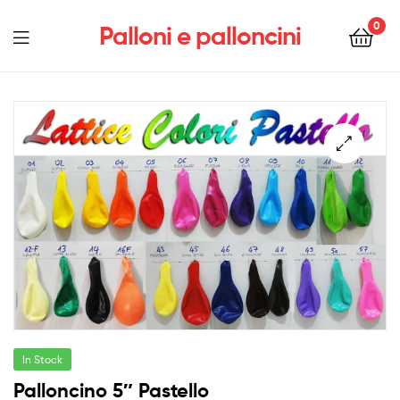
0
Palloni e palloncini
Menu
In Stock
Palloncino 5″ Pastello