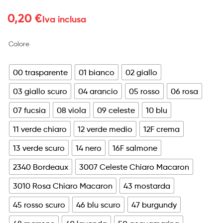
0,20
€
Iva inclusa
Colore
00 trasparente
01 bianco
02 giallo
03 giallo scuro
04 arancio
05 rosso
06 rosa
07 fucsia
08 viola
09 celeste
10 blu
11 verde chiaro
12 verde medio
12F crema
13 verde scuro
14 nero
16F salmone
2340 Bordeaux
3007 Celeste Chiaro Macaron
3010 Rosa Chiaro Macaron
43 mostarda
45 rosso scuro
46 blu scuro
47 burgundy