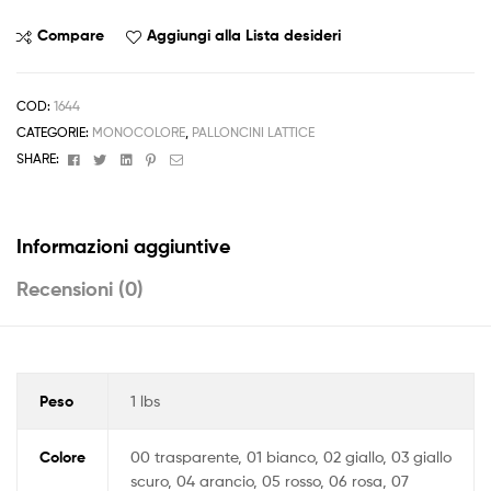
Pastello
quantità
Compare
Aggiungi alla Lista desideri
COD:
1644
CATEGORIE:
MONOCOLORE
,
PALLONCINI LATTICE
Facebook
Twitter
Linkedin
Pinterest
Email
SHARE:
Informazioni aggiuntive
Recensioni (0)
Peso
1 lbs
Colore
00 trasparente, 01 bianco, 02 giallo, 03 giallo
scuro, 04 arancio, 05 rosso, 06 rosa, 07