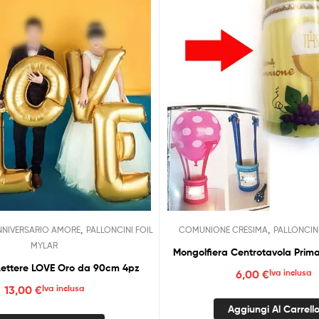
,
,
NNIVERSARIO AMORE
PALLONCINI FOIL
COMUNIONE CRESIMA
PALLONCIN
MYLAR
Mongolfiera Centrotavola Pri
 Lettere LOVE Oro da 90cm 4pz
6,00
€
Iva inclusa
13,00
€
Iva inclusa
Aggiungi Al Carrell