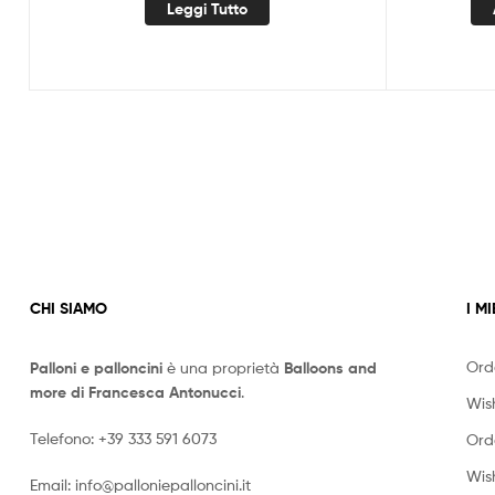
Leggi Tutto
CHI SIAMO
I MI
Ord
Palloni e palloncini
è una proprietà
Balloons and
more di Francesca Antonucci
.
Wish
Telefono:
+39 333 591 6073
Ord
Wish
Email:
info@palloniepalloncini.it