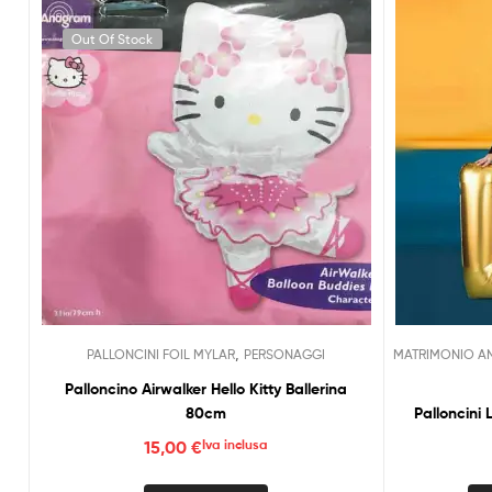
Out Of Stock
,
PALLONCINI FOIL MYLAR
PERSONAGGI
MATRIMONIO A
Palloncino Airwalker Hello Kitty Ballerina
80cm
Palloncini
15,00
€
Iva inclusa