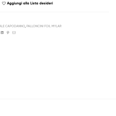
Aggiungi alla Lista desideri
ALE CAPODANNO
,
PALLONCINI FOIL MYLAR
book
witter
Linkedin
Pinterest
Email