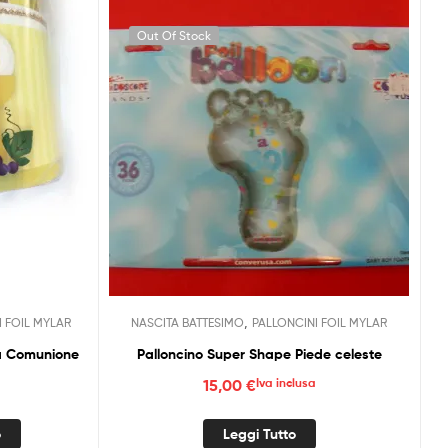
Out Of Stock
,
I FOIL MYLAR
NASCITA BATTESIMO
PALLONCINI FOIL MYLAR
ma Comunione
Palloncino Super Shape Piede celeste
15,00
€
Iva inclusa
o
Leggi Tutto