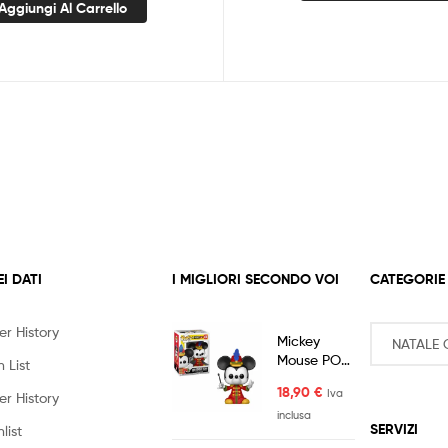
Aggiungi Al Carrello
EI DATI
I MIGLIORI SECONDO VOI
CATEGORIE
er History
Mickey
Mouse POP!
 List
90
18,90
€
Iva
Anniversario
er History
Topolino
inclusa
SERVIZI
list
Funko 430