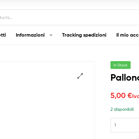
tti
Informazioni
Tracking spedizioni
Il mio ac
In Stock
Pallon
5,00
€
Iv
2 disponibili
Palloncino
Happy
Holidays