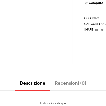
quantità
Compare
COD:
0829
CATEGORIE:
NAT
Face
T
SHARE:
Descrizione
Recensioni (0)
Palloncino shape