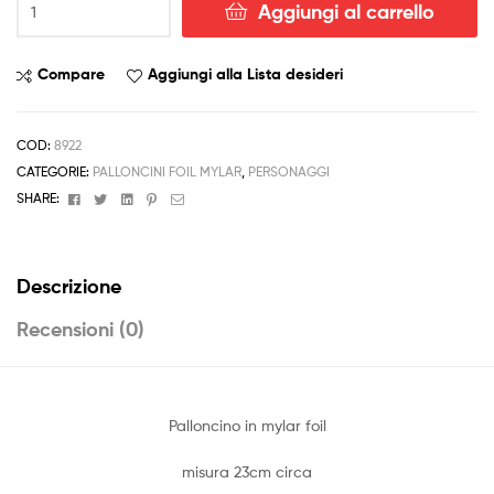
Aggiungi al carrello
Mini
Shape
Tartarughe
Compare
Aggiungi alla Lista desideri
Ninja
Turtles
Tondo
COD:
8922
quantità
CATEGORIE:
PALLONCINI FOIL MYLAR
,
PERSONAGGI
Facebook
Twitter
Linkedin
Pinterest
Email
SHARE:
Descrizione
Recensioni (0)
Palloncino in mylar foil
misura 23cm circa