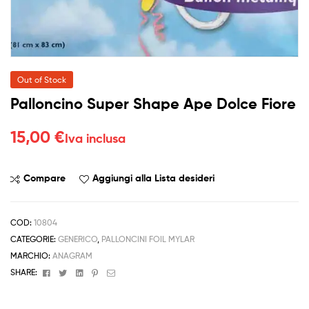
Out of Stock
Palloncino Super Shape Ape Dolce Fiore
15,00
€
Iva inclusa
Compare
Aggiungi alla Lista desideri
COD:
10804
CATEGORIE:
GENERICO
,
PALLONCINI FOIL MYLAR
MARCHIO:
ANAGRAM
Facebook
Twitter
Linkedin
Pinterest
Email
SHARE: