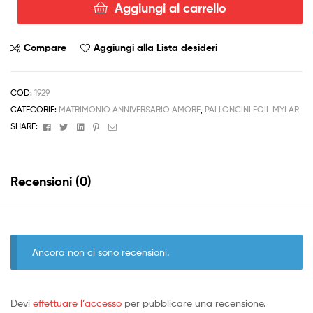
Aggiungi al carrello
Palloncino
Wedding
Day
Compare
Aggiungi alla Lista desideri
Cuore
Matrimonio
quantità
COD:
1929
CATEGORIE:
MATRIMONIO ANNIVERSARIO AMORE
,
PALLONCINI FOIL MYLAR
Facebook
Twitter
Linkedin
Pinterest
Email
SHARE:
Recensioni (0)
Ancora non ci sono recensioni.
Devi
effettuare l’accesso
per pubblicare una recensione.