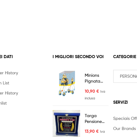
EI DATI
I MIGLIORI SECONDO VOI
CATEGORIE
er History
Minions
Pignata
 List
Pignatta
10,90
€
Iva
Cattivissimo
er History
me
inclusa
SERVIZI
list
Targa
Speciais Off
Pensione
Pensionata
Our Brands
13,90
€
Iva
d'Oro Lei