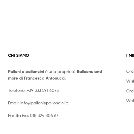
CHI SIAMO
I MI
Ord
Palloni e palloncini
è una proprietà
Balloons and
more di Francesca Antonucci
.
Wish
Telefono:
+39 333 591 6073
Ord
Wish
Email:
info@palloniepalloncini.it
Partita iva: 018 324 806 67