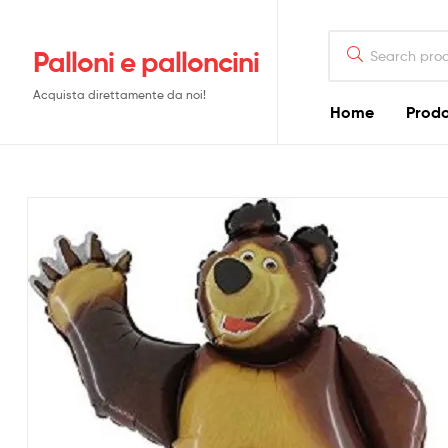
Search
Palloni e palloncini
for:
Acquista direttamente da noi!
Home
Prodo