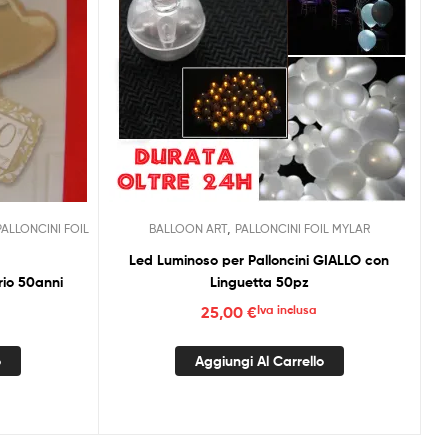
,
PALLONCINI FOIL
BALLOON ART
PALLONCINI FOIL MYLAR
Led Luminoso per Palloncini GIALLO con
rio 50anni
Linguetta 50pz
25,00
€
Iva inclusa
o
Aggiungi Al Carrello