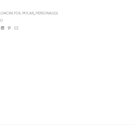
LONCINI FOIL MYLAR
,
PERSONAGGI
BO
book
witter
Linkedin
Pinterest
Email