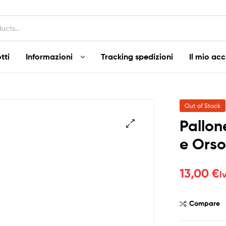
tti
Informazioni
Tracking spedizioni
Il mio ac
Out of Stock
Pallo
e Ors
13,00
€
I
Compare