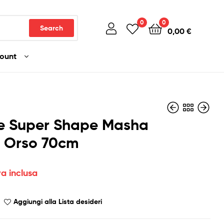
0
0
Search
0,00
€
count
ne Super Shape Masha
o Orso 70cm
5,00
3,00
€
€
Iva inclusa
Iva inclusa
va inclusa
Aggiungi alla Lista desideri