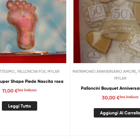
,
,
ATTESIMO
PALLONCINI FOIL MYLAR
MATRIMONIO ANNIVERSARIO AMORE
MYLAR
Palloncino Super Shape Piede Nascita rosa
Palloncini Bouquet Anniversa
11,00
€
Iva inclusa
30,00
€
Iva inclusa
Leggi Tutto
Aggiungi Al Carrell