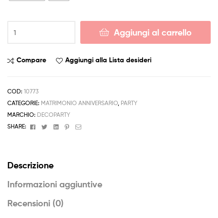
Piatti
Aggiungi al carrello
Oro
Argento
Lucido
Compare
Aggiungi alla Lista desideri
Natale
Anniversario
6pz
COD:
10773
18cm
CATEGORIE:
MATRIMONIO ANNIVERSARIO
,
PARTY
quantità
MARCHIO:
DECOPARTY
Facebook
Twitter
Linkedin
Pinterest
Email
SHARE:
Descrizione
Informazioni aggiuntive
Recensioni (0)