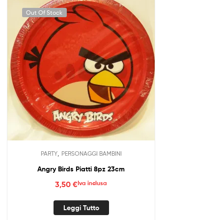
Out Of Stock
,
PARTY
PERSONAGGI BAMBINI
Angry Birds Piatti 8pz 23cm
3,50
€
Iva inclusa
Leggi Tutto