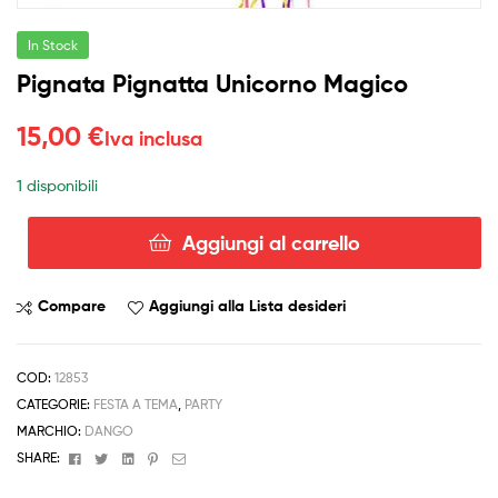
In Stock
Pignata Pignatta Unicorno Magico
15,00
€
Iva inclusa
1 disponibili
Aggiungi al carrello
Pignata
Pignatta
Unicorno
Compare
Aggiungi alla Lista desideri
Magico
quantità
COD:
12853
CATEGORIE:
FESTA A TEMA
,
PARTY
MARCHIO:
DANGO
Facebook
Twitter
Linkedin
Pinterest
Email
SHARE: