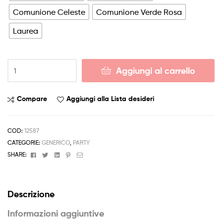
Comunione Celeste
Comunione Verde Rosa
Laurea
Scatola
Aggiungi al carrello
Cofanetto
Musicale
Biglietto
Compare
Aggiungi alla Lista desideri
Auguri
Occasioni
Varie
COD:
12587
quantità
CATEGORIE:
GENERICO
,
PARTY
Facebook
Twitter
Linkedin
Pinterest
Email
SHARE:
Descrizione
Informazioni aggiuntive