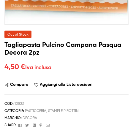
Out of Stock
Tagliapasta Pulcino Campana Pasqua
Decora 2pz
4,50
€
Iva inclusa
Compare
Aggiungi alla Lista desideri
COD:
10823
CATEGORIE:
PASTICCERIA
,
STAMPI E PIROTTINI
MARCHIO:
DECORA
Facebook
Twitter
Linkedin
Pinterest
Email
SHARE: