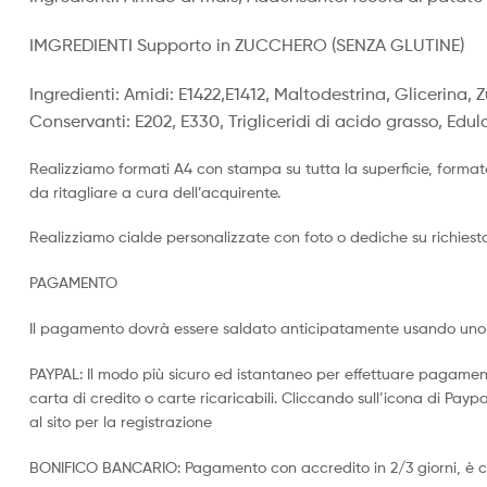
IMGREDIENTI Supporto in ZUCCHERO (SENZA GLUTINE)
Ingredienti: Amidi: E1422,E1412, Maltodestrina, Glicerina, 
Conservanti: E202, E330, Trigliceridi di acido grasso, Edul
Realizziamo formati A4 con stampa su tutta la superficie, format
da ritagliare a cura dell’acquirente.
Realizziamo cialde personalizzate con foto o dediche su richiesta,
PAGAMENTO
Il pagamento dovrà essere saldato anticipatamente usando uno 
PAYPAL: Il modo più sicuro ed istantaneo per effettuare pagamen
carta di credito o carte ricaricabili. Cliccando sull’icona di Paypal
al sito per la registrazione
BONIFICO BANCARIO: Pagamento con accredito in 2/3 giorni, è co