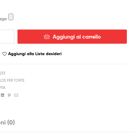
age:
Aggiungi al carrello
Aggiungi alla Lista desideri
233
LDE PER TORTE
RTA
book
witter
Linkedin
Pinterest
Email
ni (0)