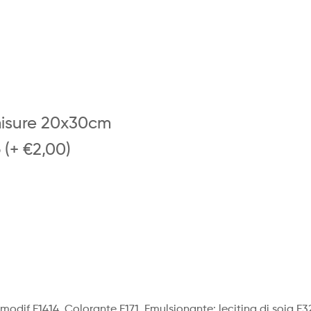
misure 20x30cm
 (+ €2,00)
odif E1414, Colorante E171, Emulsionante: lecitina di soia E3