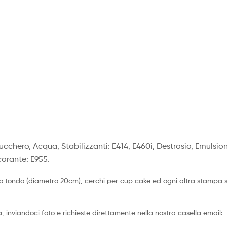
Zucchero, Acqua, Stabilizzanti: E414, E460i, Destrosio, Emulsion
corante: E955.
o tondo (diametro 20cm), cerchi per cup cake ed ogni altra stampa su 
 inviandoci foto e richieste direttamente nella nostra casella email: