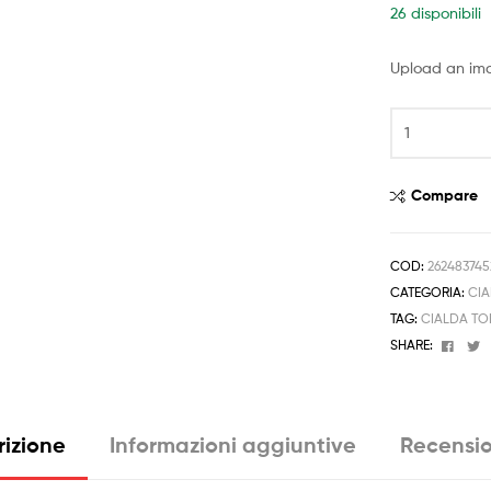
26 disponibili
Upload an im
10
CIALDA
A4
in
Compare
PASTA
DI
ZUCCHERO
COD:
262483745
BIANCA
CATEGORIA:
CIA
Pasticceria
TAG:
CIALDA TO
Torte
Face
T
SHARE:
Stampa
Alimentare
quantità
rizione
Informazioni aggiuntive
Recensio