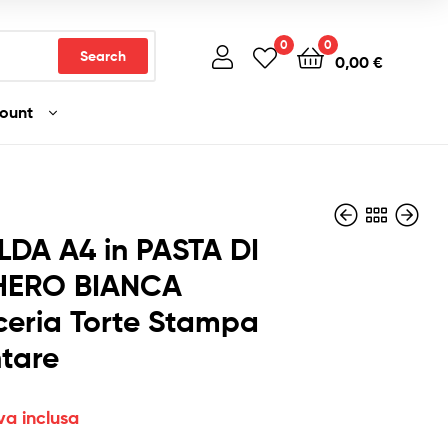
0
0
Search
0,00
€
count
LDA A4 in PASTA DI
ERO BIANCA
ceria Torte Stampa
4,49
4,49
€
€
Iva inclusa
Iva inclusa
tare
va inclusa