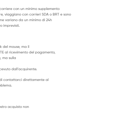
ne corriere con un minimo supplemento
iere, viaggiano con corrieri SDA o BRT e sono
izione variano da un minimo di 24h
 imprevisti.
k del mouse, ma il
TE al ricevimento del pagamento,
, ma sulla
icevuto dall’acquirente.
di contattarci direttamente al
roblema.
vostro acquisto non