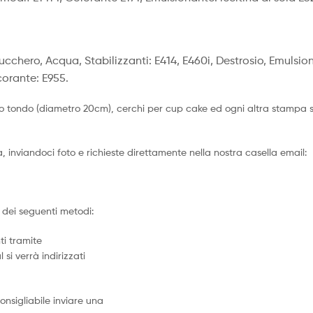
Zucchero, Acqua, Stabilizzanti: E414, E460i, Destrosio, Emulsion
corante: E955.
o tondo (diametro 20cm), cerchi per cup cake ed ogni altra stampa su 
 inviandoci foto e richieste direttamente nella nostra casella email:
dei seguenti metodi:
ti tramite
 si verrà indirizzati
nsigliabile inviare una