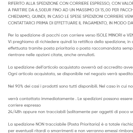
RIFERITO ALLA SPEDIZIONE CON CORRIERE ESPRESSO, CON VALOR
A PARTIRE DA 6,50EUR FINO AD UN MASSIMO DI 15,00 PER PACCH
CHIEDIAMO, QUINDI, IN CASO LE SPESE SPEDIZIONI CORRIERE V
CONTATTARCI PRIMA DI EFFETTUARE IL PAGAMENTO, IN MODO 
Per la spedizione di pacchi con corriere verso ISOLE MINORI e V
Vi preghiamo di richiedere quindi la rettifica della spedizione, i
effettuata tramite posta prioritaria o posta raccomandata sempl
rientrare nelle opzioni citate, anche annullati.
La spedizione dell’articolo acquistato avverrà ad accredito avve
Ogni articolo acquistato, se disponibile nel negozio verrà spedito 
Nel 90% dei casi i prodotti sono tutti disponibili. Nel caso in cui non
verrà contattato immediatamente . Le spedizioni possono essere 
corriere espresso
24/48h oppure non tracciabili (solitamente per oggetti di poco v
La spedizione NON tracciabile (Posta Prioritaria) è a totale rischi
per eventuali ritardi o smarrimenti e non verranno emessi rimbors