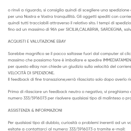
o rinvii a riguardo, si consiglia quindi di scegliere una spedizio
per una Nostra e Vostra tranquillità. Gli oggetti spediti con corr
quindi tutti tracciabili attraverso il relativo sito. I tempi di sped
fino ad un massimo di 96h per SICILIA,CALABRIA, SARDEGNA, salvo
ACQUISTI E VALUTAZIONE EBAY
Sarebbe magnifico se il pacco saltasse fuori dal computer al clic
massimo che possiamo fare è imballare e spedire IMMEDIATAMEN
per questo eBay non chiede un giudizio sulla velocità del corriere
VELOCITÀ DI SPEDIZIONE.
Il feedback di fine transazione,verrà rilasciato solo dopo averlo r
Prima di rilasciare un feedback neutro o negativo, vi preghiamo 
numero 333/5916073 per risolvere qualsiasi tipo di malinteso o p
ASSISTENZA & INFORMAZIONI
Per qualsiasi tipo di dubbio, curiosità o problemi inerenti ad un 
esitate a contattarci al numero: 333/5916073 o tramite e-mail: