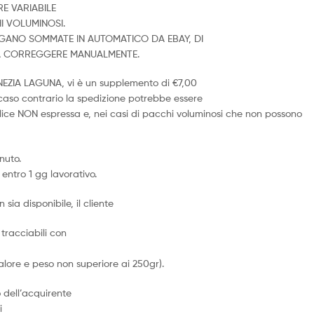
E VARIABILE
I VOLUMINOSI.
ENGANO SOMMATE IN AUTOMATICO DA EBAY, DI
DA CORREGGERE MANUALMENTE.
ENEZIA LAGUNA, vi è un supplemento di €7,00
n caso contrario la spedizione potrebbe essere
ice NON espressa e, nei casi di pacchi voluminosi che non possono
nuto.
entro 1 gg lavorativo.
 sia disponibile, il cliente
tracciabili con
alore e peso non superiore ai 250gr).
o dell’acquirente
i