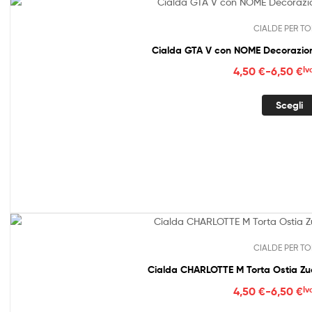
CIALDE PER TO
Cialda GTA V con NOME Decorazion
Fasc
4,50
€
-
6,50
€
Iv
di
prez
Scegli
da
4,50
a
6,50
CIALDE PER TO
Cialda CHARLOTTE M Torta Ostia Z
Fasc
4,50
€
-
6,50
€
Iv
di