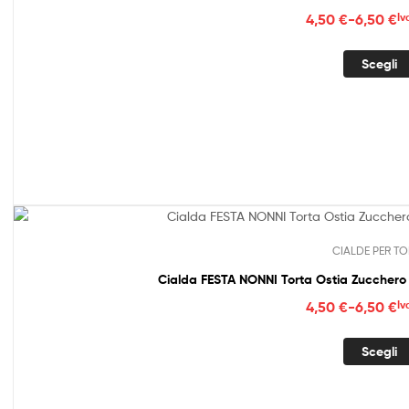
Fasc
4,50
€
-
6,50
€
Iv
di
prez
Scegli
da
4,50
a
6,50
CIALDE PER TO
Cialda FESTA NONNI Torta Ostia Zuccher
Fasc
4,50
€
-
6,50
€
Iv
di
prez
Scegli
da
4,50