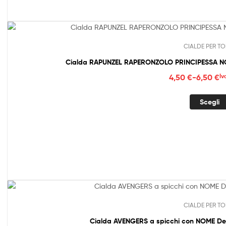
CIALDE PER TO
Cialda RAPUNZEL RAPERONZOLO PRINCIPESSA NO
Fasc
4,50
€
-
6,50
€
Iv
di
prez
Scegli
da
4,50
a
6,50
CIALDE PER TO
Cialda AVENGERS a spicchi con NOME Dec