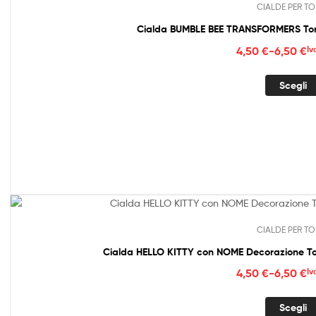
CIALDE PER TO
Cialda BUMBLE BEE TRANSFORMERS 
Fasc
4,50
€
-
6,50
€
Iv
di
prez
Scegli
da
4,50
a
6,50
CIALDE PER TO
Cialda HELLO KITTY con NOME Decorazione To
Fasc
4,50
€
-
6,50
€
Iv
di
prez
Scegli