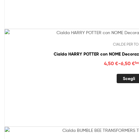
a
6,50
CIALDE PER TO
Cialda HARRY POTTER con NOME Decorazio
Fasc
4,50
€
-
6,50
€
Iv
di
prez
Scegli
da
4,50
a
6,50