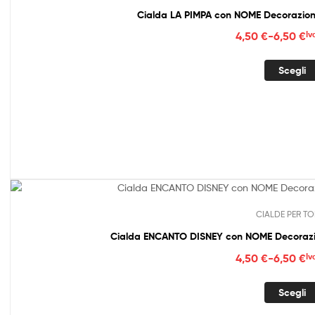
Cialda LA PIMPA con NOME Decorazione
Fasc
4,50
€
-
6,50
€
Iv
di
prez
Scegli
da
4,50
a
6,50
CIALDE PER TO
Fasc
4,50
€
-
6,50
€
Iv
di
prez
Scegli
da