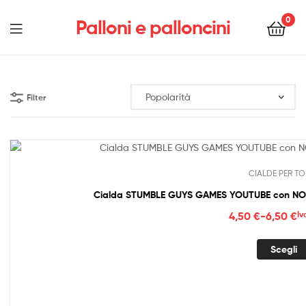
0
Palloni e palloncini
Menu
Filter
CIALDE PER TO
Cialda STUMBLE GUYS GAMES YOUTUBE con NOM
Fasc
4,50
€
-
6,50
€
Iv
di
prez
Scegli
da
4,50
a