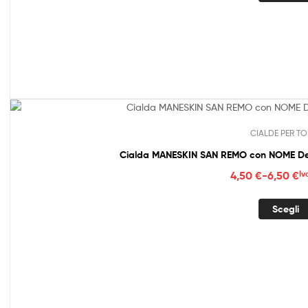
da
4,50
a
6,50
CIALDE PER TO
Cialda MANESKIN SAN REMO con NOME Dec
Fasc
4,50
€
-
6,50
€
Iv
di
prez
Scegli
da
4,50
a
6,50