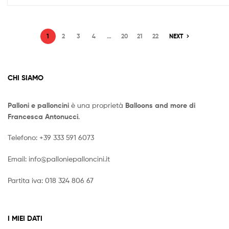
1
2
3
4
…
20
21
22
NEXT
CHI SIAMO
Palloni e palloncini
è una proprietà
Balloons and more di
Francesca Antonucci
.
Telefono:
+39 333 591 6073
Email:
info@palloniepalloncini.it
Partita iva: 018 324 806 67
I MIEI DATI