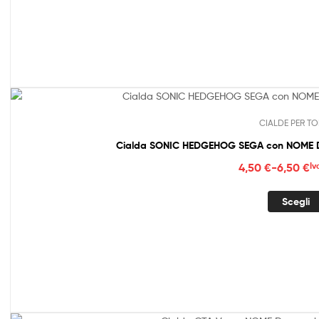
4,50
a
6,50
CIALDE PER TO
Cialda SONIC HEDGEHOG SEGA con NOME De
Fasc
4,50
€
-
6,50
€
Iv
di
prez
Scegli
da
4,50
a
6,50