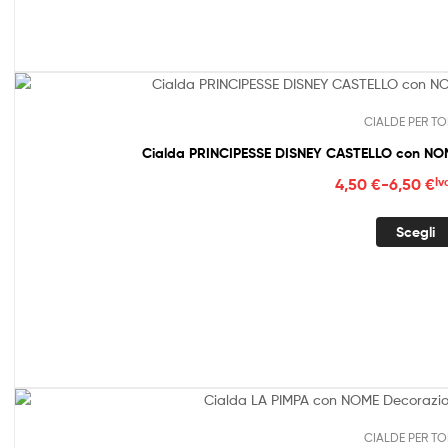
6,50
CIALDE PER TO
Cialda PRINCIPESSE DISNEY CASTELLO con NOM
Fasc
4,50
€
-
6,50
€
Iv
di
prez
Scegli
da
4,50
a
6,50
CIALDE PER TO