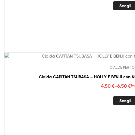
prez
Scegli
da
4,50
a
6,50
CIALDE PER TO
Cialda CAPITAN TSUBASA – HOLLY E BENJI con N
Fasc
4,50
€
-
6,50
€
Iv
di
prez
Scegli
da
4,50
a
6,50