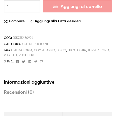
Cialda
Aggiungi al carrello
FESTA
NONNI
Torta
Compare
Aggiungi alla Lista desideri
Ostia
Zucchero
Personalizzabile
COD:
255735430924
NONNO
CATEGORIA:
CIALDE PER TORTE
NONNA
TAG:
CIALDA TORTA
,
COMPLEANNO
,
DISCO
,
FIBRA
,
OSTIA
,
TOPPER
,
TORTA
,
quantità
VEGETALE
,
ZUCCHERO
Facebook
Twitter
Linkedin
Pinterest
Email
SHARE:
Informazioni aggiuntive
Recensioni (0)