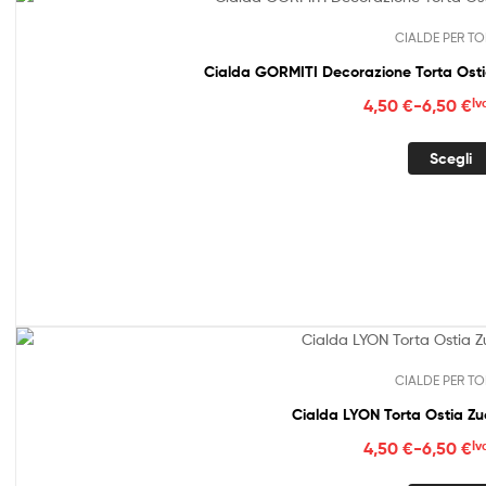
CIALDE PER TO
Fasc
4,50
€
-
6,50
€
Iv
di
prez
Scegli
da
4,50
a
6,50
CIALDE PER TO
Cialda LYON Torta Ostia Z
Fasc
4,50
€
-
6,50
€
Iv
di