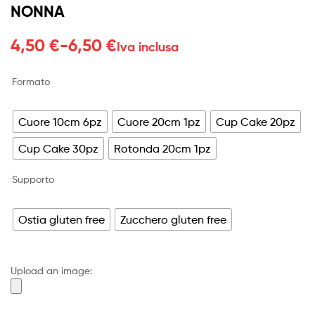
NONNA
Fascia
4,50
€
-
6,50
€
Iva inclusa
di
Formato
prezzo:
da
Cuore 10cm 6pz
Cuore 20cm 1pz
Cup Cake 20pz
4,50 €
Cup Cake 30pz
Rotonda 20cm 1pz
a
Supporto
6,50 €
Ostia gluten free
Zucchero gluten free
Upload an image: