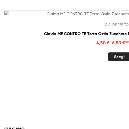
CIALDE PER TO
Cialda ME CONTRO TE Torta Ostia Zucche
Fasc
4,50
€
-
6,50
€
Iv
di
prez
Scegli
da
4,50
a
6,50
CHI SIAMO