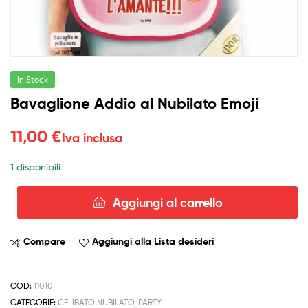
In Stock
Bavaglione Addio al Nubilato Emoji
11,00
€
Iva inclusa
1 disponibili
Aggiungi al carrello
Bavaglione
Addio
al
Compare
Aggiungi alla Lista desideri
Nubilato
Emoji
quantità
COD:
11010
CATEGORIE:
CELIBATO NUBILATO
,
PARTY