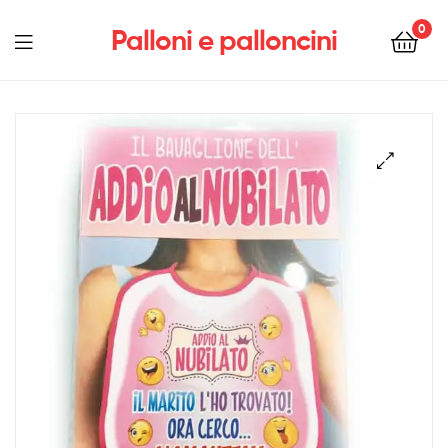
0
Palloni e palloncini
Menu