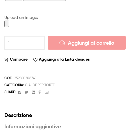
4,50 €
Upload an image:
a
6,50 €
Cialda
Aggiungi al carrello
LEGO
BATMAN
SUPERMAN
Compare
Aggiungi alla Lista desideri
Decorazione
Torta
Ostia
COD:
252801208341
o
CATEGORIA:
CIALDE PER TORTE
Zucchero
Facebook
Twitter
Linkedin
Pinterest
Email
SHARE:
TUO
NOME
TONDO
Descrizione
quantità
Informazioni aggiuntive