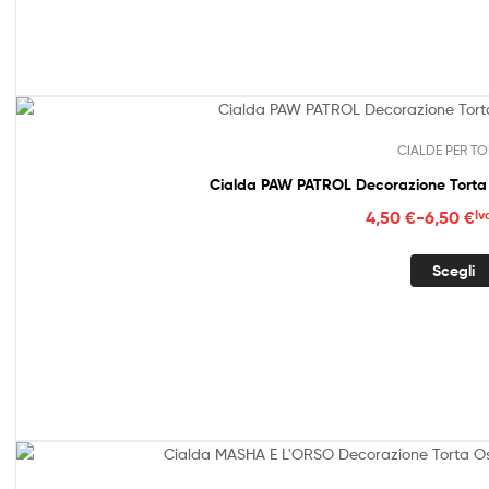
a
6,50
CIALDE PER TO
Cialda PAW PATROL Decorazione Torta 
Fasc
4,50
€
-
6,50
€
Iv
di
prez
Scegli
da
4,50
a
6,50