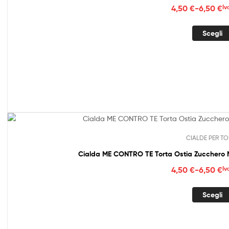
Fasc
4,50
€
-
6,50
€
Iv
di
prez
Scegli
da
4,50
a
6,50
CIALDE PER TO
Cialda ME CONTRO TE Torta Ostia Zucche
Fasc
4,50
€
-
6,50
€
Iv
di
prez
Scegli
da
4,50