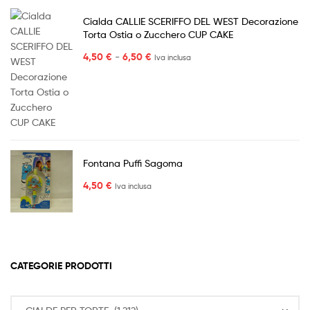
Cialda CALLIE SCERIFFO DEL WEST Decorazione
Torta Ostia o Zucchero CUP CAKE
Fascia
4,50
€
-
6,50
€
Iva inclusa
di
prezzo:
da
4,50 €
a
6,50 €
Fontana Puffi Sagoma
4,50
€
Iva inclusa
CATEGORIE PRODOTTI