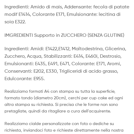
Ingredienti: Amido di mais, Addensante: fecola di patate
modif E1414, Colorante E171, Emulsionante: lecitina di
soia E322.
IMGREDIENTI Supporto in ZUCCHERO (SENZA GLUTINE)
Ingredienti: Amidi: E1422,E1412, Maltodestrina, Glicerina,
Zucchero, Acqua, Stabilizzanti: E414, E460i, Destrosio,
Emulsionanti: E435, E491, E471, Colorante: E171, Aromi,
Conservanti: E202, E330, Trigliceridi di acido grasso,
Edulcorante: E955.
Realizziamo formati A4 con stampa su tutta la superficie,
formato tondo (diametro 20cm), cerchi per cup cake ed ogni
altra stampa su richiesta. Si precisa che le forme non sono
pretagliate, quindi da ritagliare a cura dell’acquirente.
Realizziamo cialde personalizzate con foto o dediche su
richiesta, inviandoci foto e richieste direttamente nella nostra