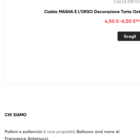
CIALDE PER TO
Fasc
4,50
€
-
6,50
€
Iv
di
prez
Scegli
da
4,50
a
6,50
CHI SIAMO
Palloni e palloncini
è una proprietà
Balloons and more di
Francesca Antonucci
.