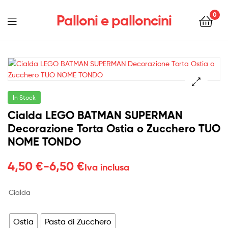
0
Palloni e palloncini
Menu
In Stock
Cialda LEGO BATMAN SUPERMAN
Decorazione Torta Ostia o Zucchero TUO
NOME TONDO
Fascia
4,50
€
-
6,50
€
Iva inclusa
di
Cialda
prezzo:
da
Ostia
Pasta di Zucchero