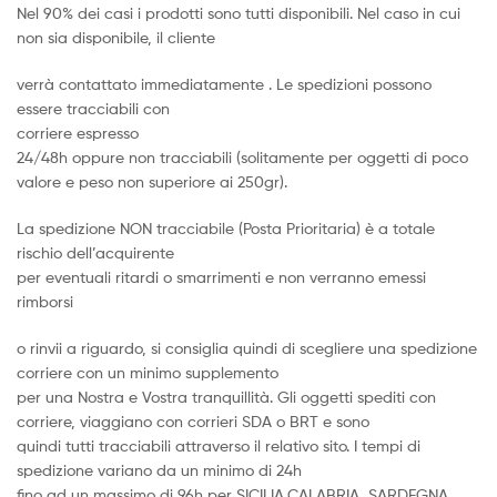
Nel 90% dei casi i prodotti sono tutti disponibili. Nel caso in cui
non sia disponibile, il cliente
verrà contattato immediatamente . Le spedizioni possono
essere tracciabili con
corriere espresso
24/48h oppure non tracciabili (solitamente per oggetti di poco
valore e peso non superiore ai 250gr).
La spedizione NON tracciabile (Posta Prioritaria) è a totale
rischio dell’acquirente
per eventuali ritardi o smarrimenti e non verranno emessi
rimborsi
o rinvii a riguardo, si consiglia quindi di scegliere una spedizione
corriere con un minimo supplemento
per una Nostra e Vostra tranquillità. Gli oggetti spediti con
corriere, viaggiano con corrieri SDA o BRT e sono
quindi tutti tracciabili attraverso il relativo sito. I tempi di
spedizione variano da un minimo di 24h
fino ad un massimo di 96h per SICILIA,CALABRIA, SARDEGNA,