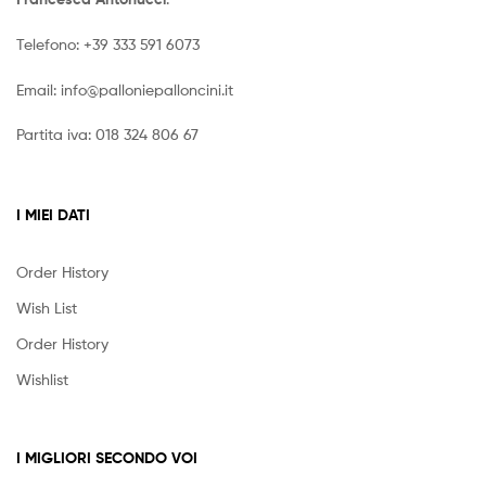
Affiliates
CONTATTACI
Per qualsiasi informazioni, per favore scrivi a
info@palloniepalloncini.it
Piazza Patini, 22
67031 Castel di Sangro (AQ)
Italia
+39 333 591 6073
Copyright © 2026
Palloni e palloncini
. All Rights Reserved.