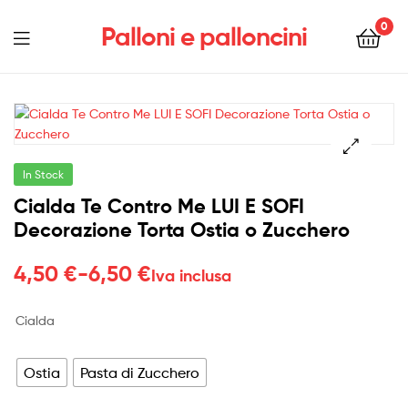
0
Palloni e palloncini
Menu
In Stock
Cialda Te Contro Me LUI E SOFI
Decorazione Torta Ostia o Zucchero
Fascia
4,50
€
-
6,50
€
Iva inclusa
di
Cialda
prezzo:
da
Ostia
Pasta di Zucchero