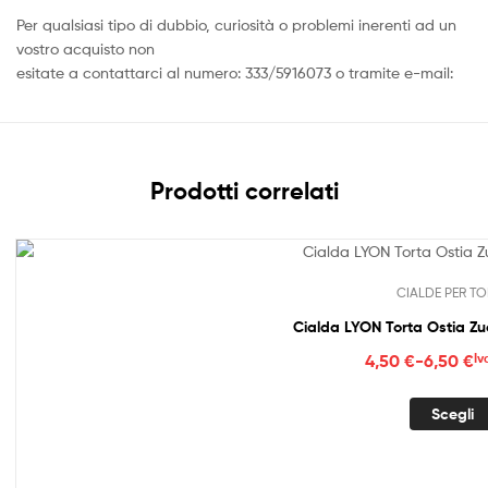
Per qualsiasi tipo di dubbio, curiosità o problemi inerenti ad un
vostro acquisto non
esitate a contattarci al numero: 333/5916073 o tramite e-mail:
Prodotti correlati
CIALDE PER TO
Cialda LYON Torta Ostia Z
Fasc
4,50
€
-
6,50
€
Iv
di
prez
Scegli
da
4,50