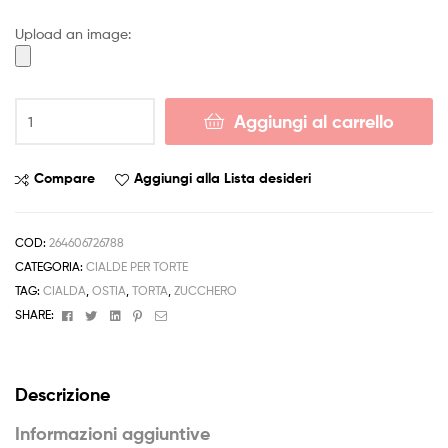
4,50 €
Upload an image:
a
6,50 €
Cialda
Aggiungi al carrello
Te
Contro
Me
Compare
Aggiungi alla Lista desideri
LUI
E
SOFI
COD:
264606726788
Decorazione
CATEGORIA:
CIALDE PER TORTE
Torta
TAG:
CIALDA
,
OSTIA
,
TORTA
,
ZUCCHERO
Ostia
Facebook
Twitter
Linkedin
Pinterest
Email
SHARE:
o
Zucchero
quantità
Descrizione
Informazioni aggiuntive