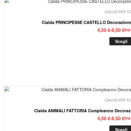
CIALDE PER T
Cialda PRINCIPESSE CASTELLO Decorazione
Fasc
4,50
€
-
6,50
€
Iva
di
Scegli
prez
da
4,50
a
6,50
CIALDE PER T
Cialda ANIMALI FATTORIA Compleanno Decorazi
Fasc
4,50
€
-
6,50
€
Iva
di
Scegli
prez