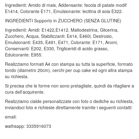
Ingredienti: Amido di mais, Addensante: fecola di patate modif
E1414, Colorante E171, Emulsionante: lecitina di soia E322.
INGREDIENTI Supporto in ZUCCHERO (SENZA GLUTINE)
Ingredienti: Amidi: E1422,E1412, Maltodestrina, Glicerina,
Zucchero, Acqua, Stabilizzanti: E414, E460i, Destrosio,
Emulsionanti: E435, E491, E471, Colorante: E171, Aromi,
Conservanti: E202, E330, Trigliceridi di acido grasso,
Edulcorante: E955.
Realizziamo formati A4 con stampa su tutta la superficie, formato
tondo (diametro 20cm), cerchi per cup cake ed ogni altra stampa
su richiesta.
Si precisa che le forme non sono pretagliate, quindi da ritagliare a
cura dell’acquirente.
Realizziamo cialde personalizzate con foto o dediche su richiesta,
inviandoci foto e richieste direttamente tramite i seguenti contatti:
email:
wathsapp: 3335916073