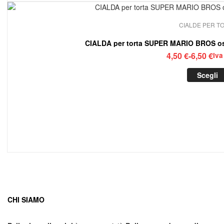
CIALDE PER T
CIALDA per torta SUPER MARIO BROS os
Fasc
4,50
€
-
6,50
€
Iva
di
Scegli
prez
da
4,50
a
6,50
CHI SIAMO