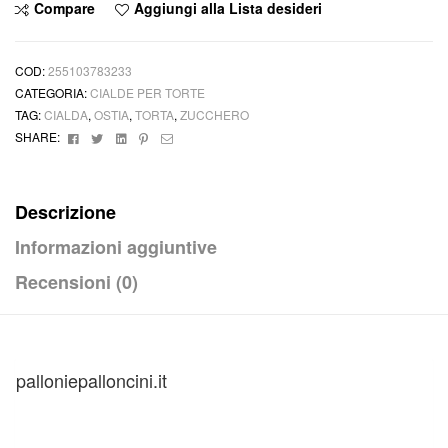
Compare
Aggiungi alla Lista desideri
Torta
Ostia
Zucchero
COD:
255103783233
Mistero
CATEGORIA:
CIALDE PER TORTE
Scuola
TAG:
CIALDA
,
OSTIA
,
TORTA
,
ZUCCHERO
Incantata
Facebook
Twitter
Linkedin
Pinterest
Email
SHARE:
con
NOME
quantità
Descrizione
Informazioni aggiuntive
Recensioni (0)
palloniepalloncini.it