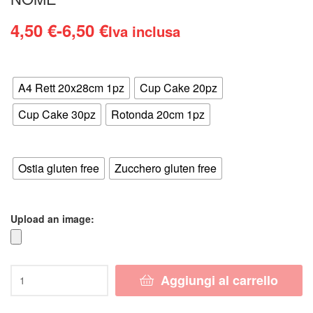
Fascia
4,50
€
-
6,50
€
Iva inclusa
di
Formato
prezzo:
A4 Rett 20x28cm 1pz
Cup Cake 20pz
da
Cup Cake 30pz
Rotonda 20cm 1pz
4,50 €
Supporto
a
Ostia gluten free
Zucchero gluten free
6,50 €
Upload an image:
Cialda
Aggiungi al carrello
ME
CONTRO
TE