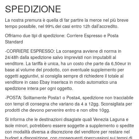
SPEDIZIONE
La nostra premura è quella di far partire la merce nel più breve
tempo possibile, nel 99% dei casi entro 12h dall’accredito.
Offriamo due tipi di spedizione: Corriere Espresso e Posta
Standard
-CORRIERE ESPRESSO: La consegna avviene di norma in
24/48h dalla spedizione salvo imprevisti non imputabili al
venditore. La tariffa è unica, ha un costo che parte da 6,50eur in
base al volume del prodotto, con eventuale supplemento per
oggetti aggiuntivi, si consiglia sempre di richiedere il totale al
venditore in caso Ebay inserisca in modo automatico una
spedizione intera per ogni oggetto.
-POSTA: Solitamente Posta1 o Posta4, spedizione non tracciabile
con tempi di consegna che variano da 4 a 12gg. Sconsigliata per
prodotti che devono pervenire entro e non oltre 10gg.
Si informa che le destinazioni disagiate quali Venezia Laguna e
isole minori, potrebbero essere soggette a supplemento o spedite
con modalità diversa a discrezione del venditore per restare nel
budget a disposizione, con conseguenti ripercussioni sui tempi di