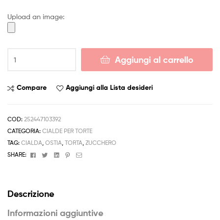
4,50 €
Upload an image:
a
6,50 €
Cialda
Aggiungi al carrello
MINIONS
Decorazione
Torta
Compare
Aggiungi alla Lista desideri
Ostia
o
Zucchero
COD:
252447103392
1d
CATEGORIA:
CIALDE PER TORTE
PERSONALIZZABILE
TAG:
CIALDA
,
OSTIA
,
TORTA
,
ZUCCHERO
quantità
Facebook
Twitter
Linkedin
Pinterest
Email
SHARE:
Descrizione
Informazioni aggiuntive