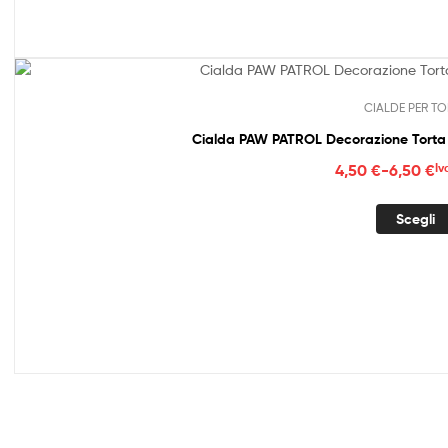
6,50
CIALDE PER TO
Cialda PAW PATROL Decorazione Torta 
Fasc
4,50
€
-
6,50
€
Iv
di
prez
Scegli
da
4,50
a
6,50