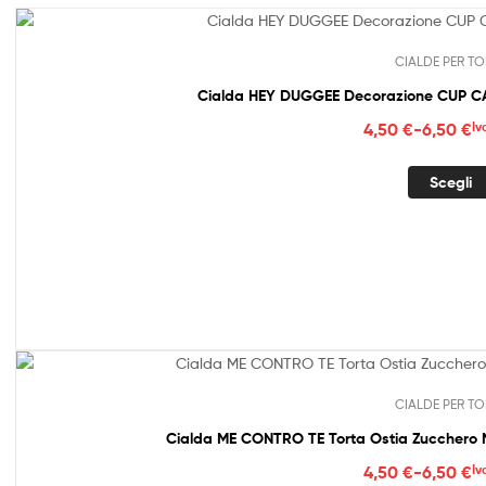
CIALDE PER TO
Cialda HEY DUGGEE Decorazione CUP CAK
Fasc
4,50
€
-
6,50
€
Iv
di
prez
Scegli
da
4,50
a
6,50
CIALDE PER TO
Cialda ME CONTRO TE Torta Ostia Zucche
Fasc
4,50
€
-
6,50
€
Iv