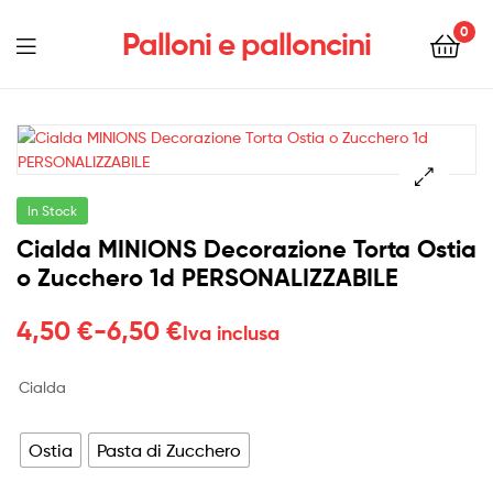
0
Palloni e palloncini
Menu
In Stock
Cialda MINIONS Decorazione Torta Ostia
o Zucchero 1d PERSONALIZZABILE
Fascia
4,50
€
-
6,50
€
Iva inclusa
di
Cialda
prezzo:
da
Ostia
Pasta di Zucchero