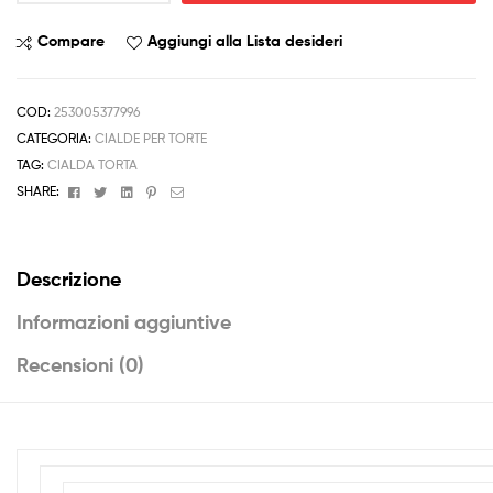
torta
PUCCA
Compare
Aggiungi alla Lista desideri
019
quantità
COD:
253005377996
CATEGORIA:
CIALDE PER TORTE
TAG:
CIALDA TORTA
Facebook
Twitter
Linkedin
Pinterest
Email
SHARE:
Descrizione
Informazioni aggiuntive
Recensioni (0)