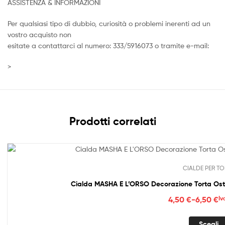
ASSISTENZA & INFORMAZIONI
Per qualsiasi tipo di dubbio, curiosità o problemi inerenti ad un
vostro acquisto non
esitate a contattarci al numero: 333/5916073 o tramite e-mail:
>
Prodotti correlati
CIALDE PER TO
Fasc
4,50
€
-
6,50
€
Iv
di
prez
Scegli