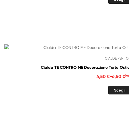
da
4,50
a
6,50
CIALDE PER TO
Cialda TE CONTRO ME Decorazione Torta Ostia
Fasc
4,50
€
-
6,50
€
Iv
di
prez
Scegli
da
4,50
a
6,50