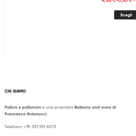
di
prez
Scegli
da
4,50
a
6,50
CHI SIAMO
Palloni e palloncini
è una proprietà
Balloons and more di
Francesca Antonucci
.
Telefono:
+39 333 591 6073