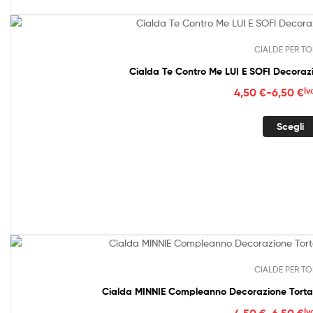
CIALDE PER TO
Cialda Te Contro Me LUI E SOFI Decoraz
Fasc
4,50
€
-
6,50
€
Iv
di
prez
Scegli
da
4,50
a
6,50
CIALDE PER TO
Cialda MINNIE Compleanno Decorazione Torta
Fasc
4,50
€
-
6,50
€
Iv