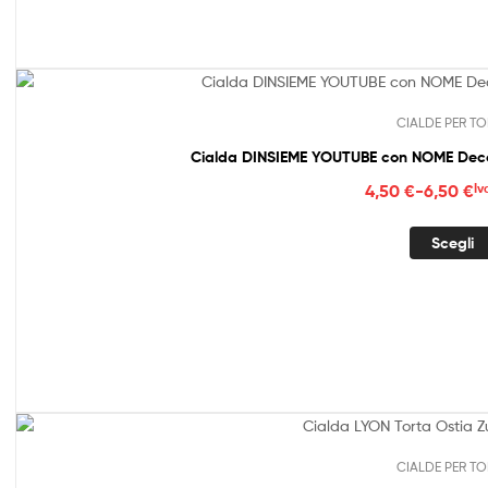
6,50
CIALDE PER TO
Cialda DINSIEME YOUTUBE con NOME Decor
Fasc
4,50
€
-
6,50
€
Iv
di
prez
Scegli
da
4,50
a
6,50
CIALDE PER TO