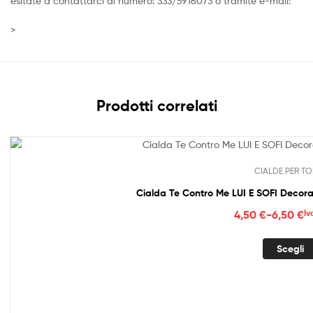
esitate a contattarci al numero: 333/5916073 o tramite e-mail:
>
Prodotti correlati
CIALDE PER TO
Cialda Te Contro Me LUI E SOFI Decora
Fasc
4,50
€
-
6,50
€
Iv
di
prez
Scegli
da
4,50
a