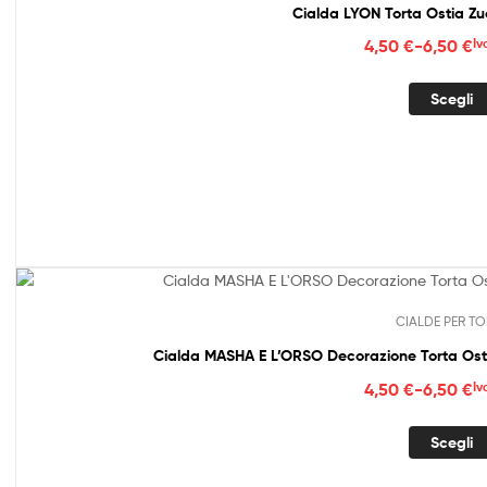
Cialda LYON Torta Ostia Z
Fasc
4,50
€
-
6,50
€
Iv
di
prez
Scegli
da
4,50
a
6,50
CIALDE PER TO
Fasc
4,50
€
-
6,50
€
Iv
di
prez
Scegli
da