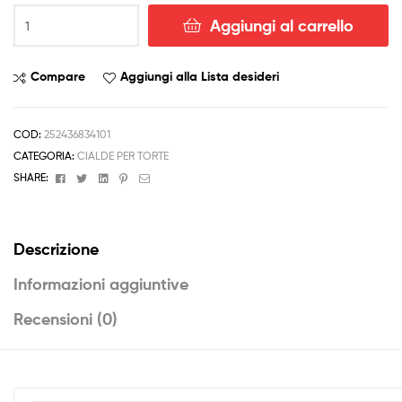
CIALDA
Aggiungi al carrello
per
Compleanno
Battesimo
Compare
Aggiungi alla Lista desideri
con
FOTO
ostia
COD:
252436834101
formato
CATEGORIA:
CIALDE PER TORTE
A4
Facebook
Twitter
Linkedin
Pinterest
Email
SHARE:
torta
quantità
Descrizione
Informazioni aggiuntive
Recensioni (0)