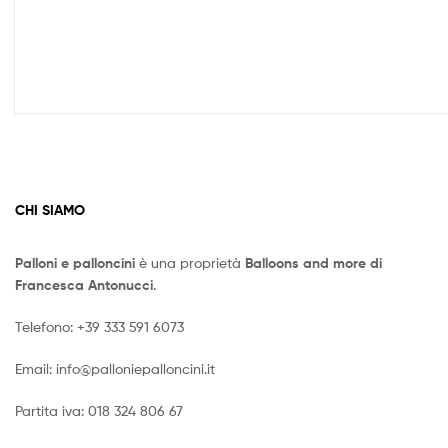
4,50
a
6,50
CHI SIAMO
Palloni e palloncini
è una proprietà
Balloons and more di
Francesca Antonucci
.
Telefono:
+39 333 591 6073
Email:
info@palloniepalloncini.it
Partita iva: 018 324 806 67