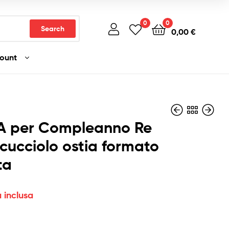
0
0
Search
0,00
€
count
A per Compleanno Re
cucciolo ostia formato
ta
4,49
4,49
€
€
Iva inclusa
Iva inclusa
a inclusa