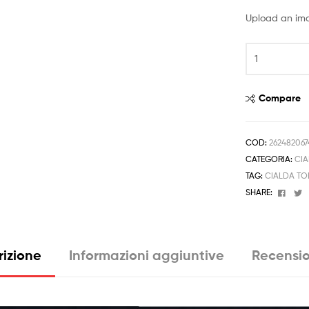
Upload an im
CIALDA
per
Compleanno
Re
Compare
Leone
cucciolo
ostia
COD:
26248206
formato
CATEGORIA:
CIA
A4
TAG:
CIALDA TO
torta
Face
T
SHARE:
quantità
rizione
Informazioni aggiuntive
Recensio