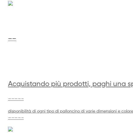
——
Acquistando più prodotti, paghi una sp
————–
disponibilità di ogni tipo di palloncino di varie dimensioni e color
————–