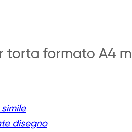
er torta formato A4
simile
ente disegno