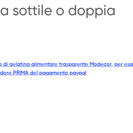
da sottile o doppia
 di gelatina alimentare trasparente Modecor, per esal
ichiedere PRIMA del pagamento paypal