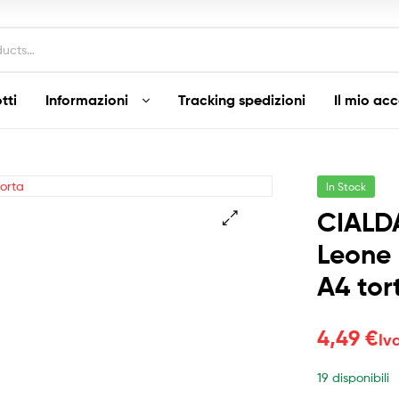
tti
Informazioni
Tracking spedizioni
Il mio ac
In Stock
CIALD
Leone 
A4 tor
4,49
€
Iv
19 disponibili