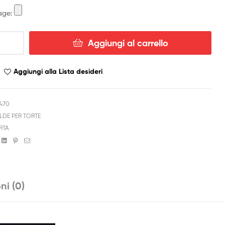
age:
Aggiungi al carrello
Aggiungi alla Lista desideri
7470
LDE PER TORTE
RTA
book
witter
Linkedin
Pinterest
Email
ni (0)