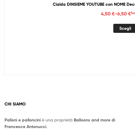
Cialda DINSIEME YOUTUBE con NOME Decor
Fasc
4,50
€
-
6,50
€
Iv
di
prez
Scegli
da
4,50
a
6,50
CHI SIAMO
Palloni e palloncini
è una proprietà
Balloons and more di
Francesca Antonucci
.