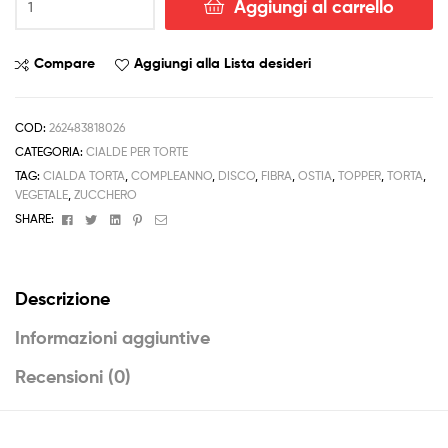
Aggiungi al carrello
per
Compleanno
Sette
Compare
Aggiungi alla Lista desideri
Nani
fiori
ostia
COD:
262483818026
formato
CATEGORIA:
CIALDE PER TORTE
A4
TAG:
CIALDA TORTA
,
COMPLEANNO
,
DISCO
,
FIBRA
,
OSTIA
,
TOPPER
,
TORTA
,
torta
VEGETALE
,
ZUCCHERO
quantità
Facebook
Twitter
Linkedin
Pinterest
Email
SHARE:
Descrizione
Informazioni aggiuntive
Recensioni (0)