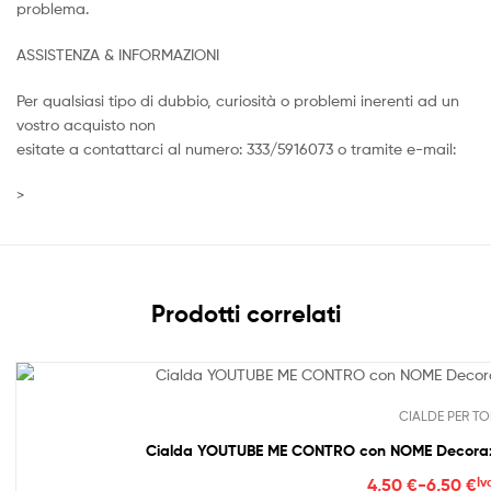
problema.
ASSISTENZA & INFORMAZIONI
Per qualsiasi tipo di dubbio, curiosità o problemi inerenti ad un
vostro acquisto non
esitate a contattarci al numero: 333/5916073 o tramite e-mail:
>
Prodotti correlati
CIALDE PER TO
Cialda YOUTUBE ME CONTRO con NOME Decorazion
Fasc
4,50
€
-
6,50
€
Iv