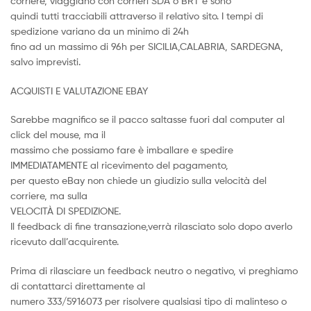
corriere, viaggiano con corrieri SDA o BRT e sono
quindi tutti tracciabili attraverso il relativo sito. I tempi di
spedizione variano da un minimo di 24h
fino ad un massimo di 96h per SICILIA,CALABRIA, SARDEGNA,
salvo imprevisti.
ACQUISTI E VALUTAZIONE EBAY
Sarebbe magnifico se il pacco saltasse fuori dal computer al
click del mouse, ma il
massimo che possiamo fare è imballare e spedire
IMMEDIATAMENTE al ricevimento del pagamento,
per questo eBay non chiede un giudizio sulla velocità del
corriere, ma sulla
VELOCITÀ DI SPEDIZIONE.
Il feedback di fine transazione,verrà rilasciato solo dopo averlo
ricevuto dall’acquirente.
Prima di rilasciare un feedback neutro o negativo, vi preghiamo
di contattarci direttamente al
numero 333/5916073 per risolvere qualsiasi tipo di malinteso o