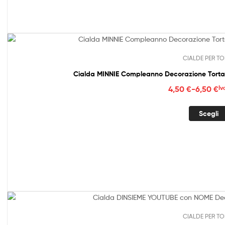
6,50
CIALDE PER TO
Cialda MINNIE Compleanno Decorazione Torta
Fasc
4,50
€
-
6,50
€
Iv
di
prez
Scegli
da
4,50
a
6,50
CIALDE PER TO