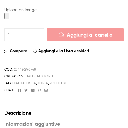
4,50 €
Upload an image:
a
6,50 €
Cialda
Aggiungi al carrello
Te
Contro
Me
Compare
Aggiungi alla Lista desideri
LUI
E
SOFI
COD:
254496990748
Decorazione
CATEGORIA:
CIALDE PER TORTE
Torta
TAG:
CIALDA
,
OSTIA
,
TORTA
,
ZUCCHERO
Ostia
Facebook
Twitter
Linkedin
Pinterest
Email
SHARE:
o
Zucchero
23
Descrizione
quantità
Informazioni aggiuntive