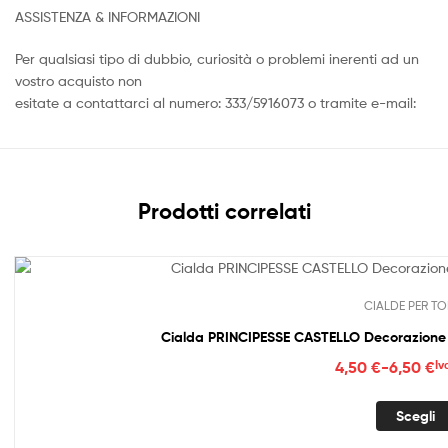
ASSISTENZA & INFORMAZIONI
Per qualsiasi tipo di dubbio, curiosità o problemi inerenti ad un
vostro acquisto non
esitate a contattarci al numero: 333/5916073 o tramite e-mail:
Prodotti correlati
CIALDE PER TO
Cialda PRINCIPESSE CASTELLO Decorazione 
Fasc
4,50
€
-
6,50
€
Iv
di
prez
Scegli
da