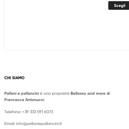
prez
Scegli
da
4,50
a
6,50
CHI SIAMO
Palloni e palloncini
è una proprietà
Balloons and more di
Francesca Antonucci
.
Telefono:
+39 333 591 6073
Email:
info@palloniepalloncini.it