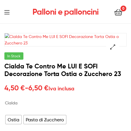
0
Palloni e palloncini
Menu
In Stock
Cialda Te Contro Me LUI E SOFI
Decorazione Torta Ostia o Zucchero 23
Fascia
4,50
€
-
6,50
€
Iva inclusa
di
Cialda
prezzo:
da
Ostia
Pasta di Zucchero