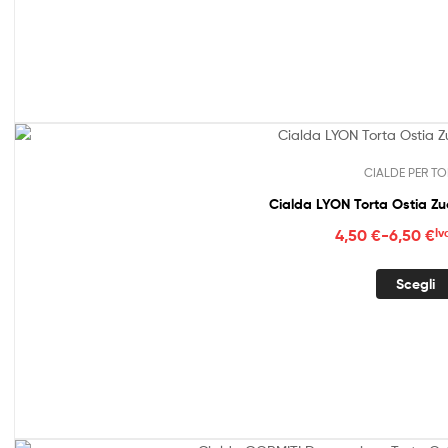
4,50
a
6,50
CIALDE PER TO
Cialda LYON Torta Ostia Z
Fasc
4,50
€
-
6,50
€
Iv
di
prez
Scegli
da
4,50
a
6,50