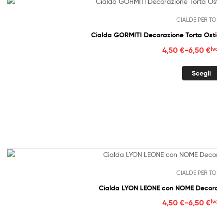
CIALDE PER TO
Fasc
4,50
€
-
6,50
€
Iv
di
prez
Scegli
da
4,50
a
6,50
CIALDE PER TO
Cialda LYON LEONE con NOME Decoraz
Fasc
4,50
€
-
6,50
€
Iv
di