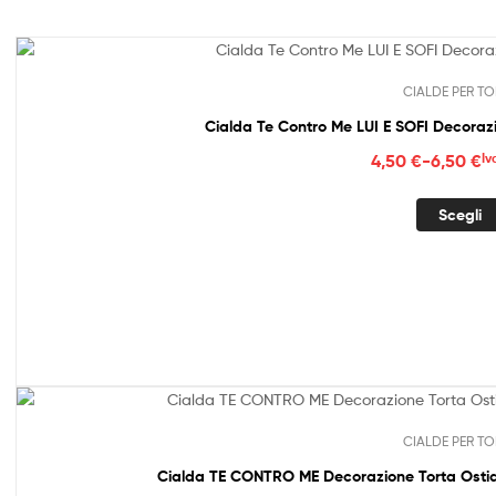
CIALDE PER TO
Cialda Te Contro Me LUI E SOFI Decoraz
Fasc
4,50
€
-
6,50
€
Iv
di
prez
Scegli
da
4,50
a
6,50
CIALDE PER TO
Cialda TE CONTRO ME Decorazione Torta Ostia