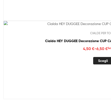
a
6,50
CIALDE PER TO
Cialda HEY DUGGEE Decorazione CUP CAK
Fasc
4,50
€
-
6,50
€
Iv
di
prez
Scegli
da
4,50
a
6,50