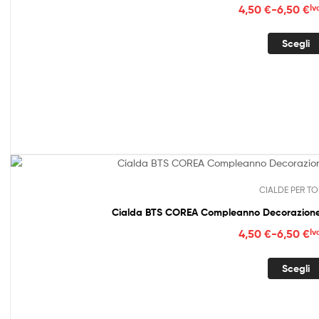
Fasc
4,50
€
-
6,50
€
Iv
di
prez
Scegli
da
4,50
a
6,50
CIALDE PER TO
Cialda BTS COREA Compleanno Decorazione 
Fasc
4,50
€
-
6,50
€
Iv
di
prez
Scegli
da
4,50