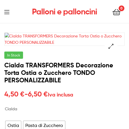
0
Palloni e palloncini
Menu
In Stock
Cialda TRANSFORMERS Decorazione
Torta Ostia o Zucchero TONDO
PERSONALIZZABILE
Fascia
4,50
€
-
6,50
€
Iva inclusa
di
Cialda
prezzo:
da
Ostia
Pasta di Zucchero