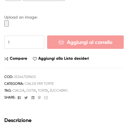
4,50 €
Upload an image:
a
6,50 €
Cialda
Aggiungi al carrello
TRANSFORMERS
Decorazione
Torta
Compare
Aggiungi alla Lista desideri
Ostia
o
Zucchero
COD:
252447129600
TONDO
CATEGORIA:
CIALDE PER TORTE
PERSONALIZZABILE
TAG:
CIALDA
,
OSTIA
,
TORTA
,
ZUCCHERO
quantità
Facebook
Twitter
Linkedin
Pinterest
Email
SHARE:
Descrizione