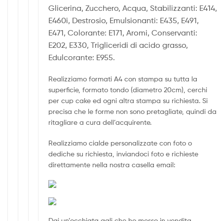
Glicerina, Zucchero, Acqua, Stabilizzanti: E414,
E460i, Destrosio, Emulsionanti: E435, E491,
E471, Colorante: E171, Aromi, Conservanti:
E202, E330, Trigliceridi di acido grasso,
Edulcorante: E955.
Realizziamo formati A4 con stampa su tutta la
superficie, formato tondo (diametro 20cm), cerchi
per cup cake ed ogni altra stampa su richiesta. Si
precisa che le forme non sono pretagliate, quindi da
ritagliare a cura dell’acquirente.
Realizziamo cialde personalizzate con foto o
dediche su richiesta, inviandoci foto e richieste
direttamente nella nostra casella email:
Dai un’occhiata agli che ho messo in vendita.