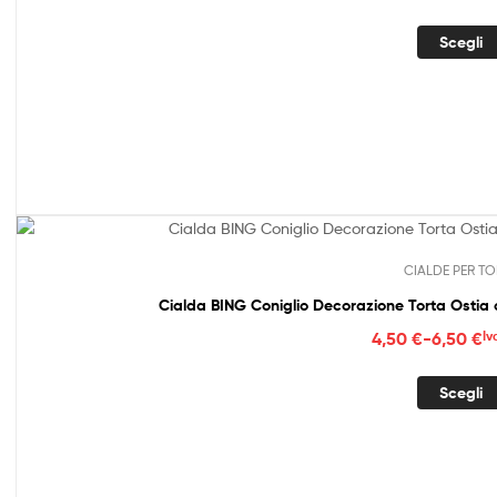
di
prez
Scegli
da
4,50
a
6,50
CIALDE PER TO
Cialda BING Coniglio Decorazione Torta Ostia
Fasc
4,50
€
-
6,50
€
Iv
di
prez
Scegli
da
4,50
a