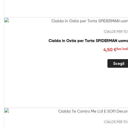
6,50
CIALDE PER TO
Cialda in
4,50
€
Iva inc
Scegli
CIALDE PER TO