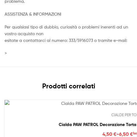
problema.
ASSISTENZA & INFORMAZIONI
Per qualsiasi tipo di dubbio, curiosità o problemi inerenti ad un
vostro acquisto non
esitate a contattarci al numero: 333/5916073 o tramite e-mail:
>
Prodotti correlati
CIALDE PER TO
Cialda PAW PATROL Decorazione Torta 
Fasc
4,50
€
-
6,50
€
Iv