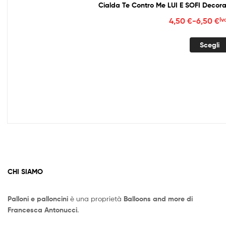
Cialda Te Contro Me LUI E SOFI Decora
Fasc
4,50
€
-
6,50
€
Iv
di
prez
Scegli
da
4,50
a
6,50
CHI SIAMO
Palloni e palloncini
è una proprietà
Balloons and more di
Francesca Antonucci
.