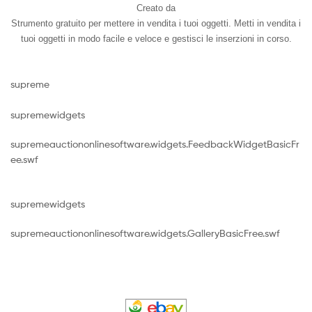
Creato da
Strumento gratuito per mettere in vendita i tuoi oggetti. Metti in vendita i
tuoi oggetti in modo facile e veloce e gestisci le inserzioni in corso.
supreme
supremewidgets
supremeauctiononlinesoftware.widgets.FeedbackWidgetBasicFr
ee.swf
supremewidgets
supremeauctiononlinesoftware.widgets.GalleryBasicFree.swf