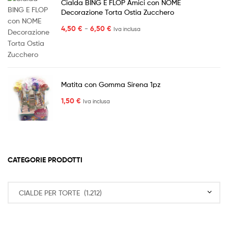
Cialda BING E FLOP Amici con NOME
Decorazione Torta Ostia Zucchero
Fascia
4,50
€
-
6,50
€
Iva inclusa
di
prezzo:
da
4,50 €
a
Matita con Gomma Sirena 1pz
6,50 €
1,50
€
Iva inclusa
CATEGORIE PRODOTTI