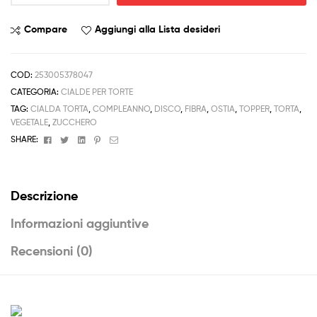
Cialda
ostia
Compare
Aggiungi alla Lista desideri
torta
compleanno
Draculaura
COD:
253005378047
quantità
CATEGORIA:
CIALDE PER TORTE
TAG:
CIALDA TORTA
,
COMPLEANNO
,
DISCO
,
FIBRA
,
OSTIA
,
TOPPER
,
TORTA
,
VEGETALE
,
ZUCCHERO
Facebook
Twitter
Linkedin
Pinterest
Email
SHARE:
Descrizione
Informazioni aggiuntive
Recensioni (0)