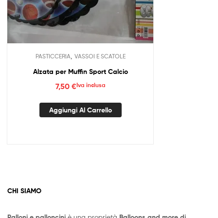
,
PASTICCERIA
VASSOI E SCATOLE
Alzata per Muffin Sport Calcio
7,50
€
Iva inclusa
Aggiungi Al Carrello
CHI SIAMO
Palloni e palloncini
è una proprietà
Balloons and more di