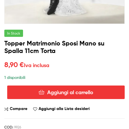
In Stock
Topper Matrimonio Sposi Mano su
Spalla 11cm Torta
8,90
€
Iva inclusa
1 disponibili
Aggiungi al carrello
Topper
Matrimonio
Sposi
Compare
Aggiungi alla Lista desideri
Mano
su
Spalla
COD:
9926