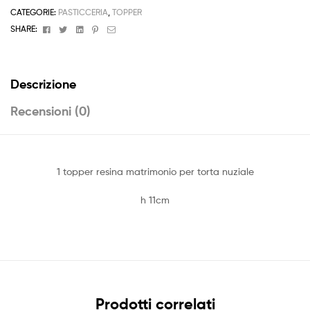
11cm
CATEGORIE:
PASTICCERIA
,
TOPPER
Torta
Facebook
Twitter
Linkedin
Pinterest
Email
SHARE:
quantità
Descrizione
Recensioni (0)
1 topper resina matrimonio per torta nuziale
h 11cm
Prodotti correlati