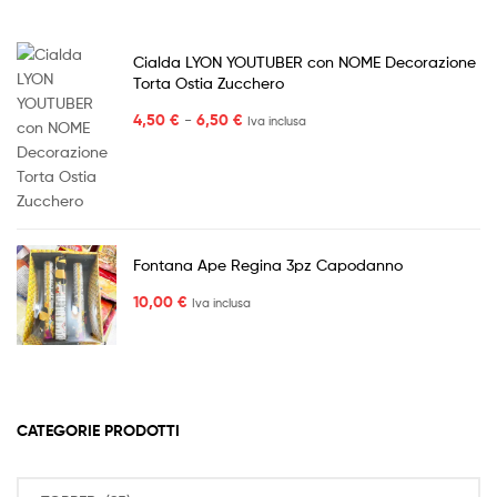
Cialda LYON YOUTUBER con NOME Decorazione
Torta Ostia Zucchero
Fascia
4,50
€
-
6,50
€
Iva inclusa
di
prezzo:
da
4,50 €
a
6,50 €
Fontana Ape Regina 3pz Capodanno
10,00
€
Iva inclusa
CATEGORIE PRODOTTI